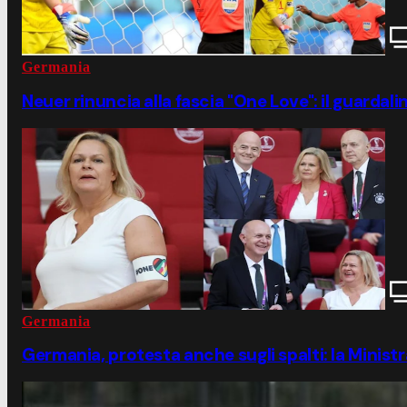
Germania
Neuer rinuncia alla fascia "One Love": il guardali
Germania
Germania, protesta anche sugli spalti: la Ministr