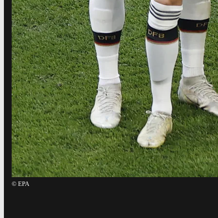
©
EPA