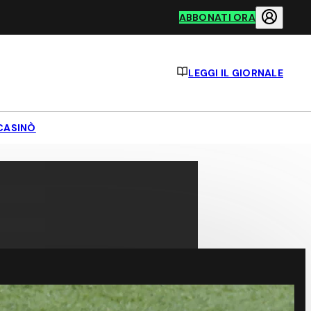
ABBONATI ORA
LEGGI IL GIORNALE
CASINÒ