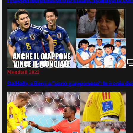
I giapponesi puliscono lo stadio: il paragone con 
Mondiali 2022
Da Holly e Benji a "sono giapponese": le ironie