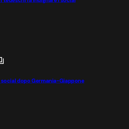
i tedeschi fa indignare i social
 dei social dopo Germania-Giappone