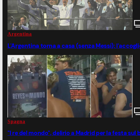
Argentina
L'Argentina torna a casa (senza Messi): l'accog
Spagna
"I re del mondo", delirio a Madrid per la festa s