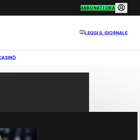
ABBONATI ORA
LEGGI IL GIORNALE
CASINÒ