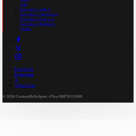
Foto
Calendario Serie A
Calendario Champions
Calendario Europa L.
Calendario Premier L.
Casinò
Facebook
Instagram
X
WhatsApp
© 2026 CorriereDelloSport - P.Iva 00878311000