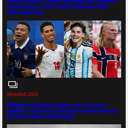
Quanti nuovi ct dopo i Mondiali: da Zidane a
van Bommel, tutti i cambi sulle panchine
delle nazionali
Mondiali 2026
Mbappé e Haaland volano ma non sono i
migliori: i giocatori che hanno aumentato di
più il loro valore ai Mondiali