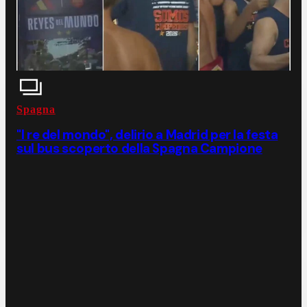
Spagna
"I re del mondo", delirio a Madrid per la festa
sul bus scoperto della Spagna Campione