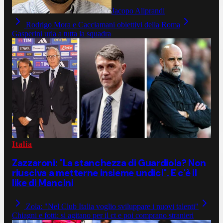
Jacopo Aliprandi
Rodrigo Mora e Cacciamani obiettivi della Roma
Gasperini urla a tutta la squadra
Italia
Zazzaroni: "La stanchezza di Guardiola? Non
riusciva a metterne insieme undici". E c'è il
like di Mancini
Zola: "Nel Club Italia voglio sviluppare i nuovi talenti"
Chiagni e fotti: si agitano per il ct e poi comprano stranieri