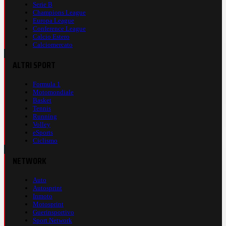
Serie B
Champions League
Europa League
Conference League
Calcio Estero
Calciomercato
ALTRI SPORT
Formula 1
Motomondiale
Basket
Tennis
Running
Volley
eSports
Ciclismo
NETWORK
Auto
Autosprint
Inmoto
Motosprint
Guerinsportivo
Sport Network