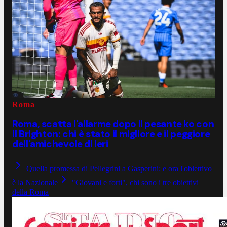
Roma
Roma, scatta l'allarme dopo il pesante ko con
il Brighton: chi è stato il migliore e il peggiore
dell'amichevole di ieri
Quella promessa di Pellegrini a Gasperini: e ora l'obiettivo
è la Nazionale
"Giovani e forti", chi sono i tre obiettivi
della Roma