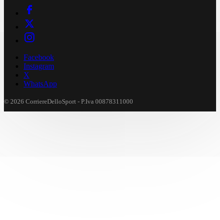
Facebook
Instagram
X
WhatsApp
© 2026 CorriereDelloSport - P.Iva 00878311000