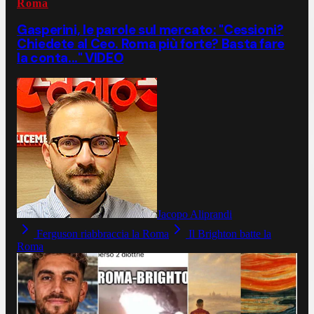
Roma
Gasperini, le parole sul mercato: "Cessioni?
Chiedete al Ceo. Roma più forte? Basta fare
la conta..." VIDEO
Jacopo Aliprandi
Ferguson riabbraccia la Roma
Il Brighton batte la
Roma