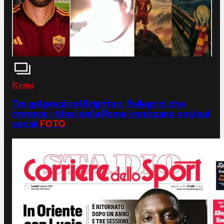
Roma
Tre gol presi col Brighton, Pellegrini che
rinnova: i tifosi della Roma ironizzano così sui
social
FOTO