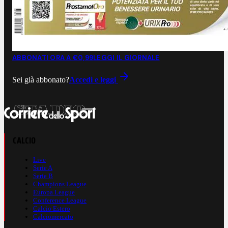
ABBONATI ORA A €0,99
LEGGI IL GIORNALE
Sei già abbonato?
Accedi e leggi
CALCIO
Live
Serie A
Serie B
Champions League
Europa League
Conference League
Calcio Estero
Calciomercato