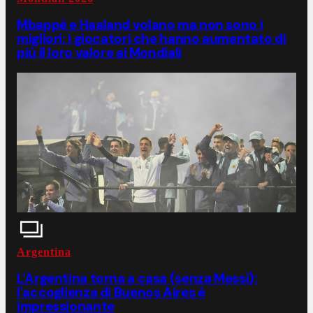
Mbappé e Haaland volano ma non sono i
migliori: i giocatori che hanno aumentato di
più il loro valore ai Mondiali
Argentina
L'Argentina torna a casa (senza Messi):
l'accoglienza di Buenos Aires è
impressionante