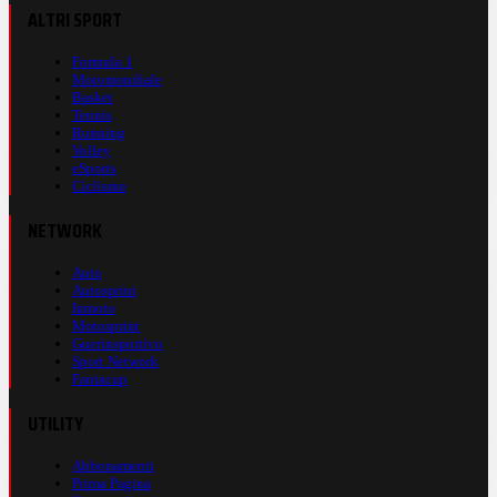
ALTRI SPORT
Formula 1
Motomondiale
Basket
Tennis
Running
Volley
eSports
Ciclismo
NETWORK
Auto
Autosprint
Inmoto
Motosprint
Guerinsportivo
Sport Network
Fantacup
UTILITY
Abbonamenti
Prima Pagina