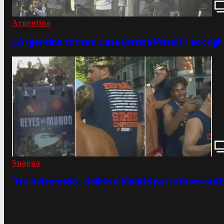
Argentina
L'Argentina torna a casa (senza Messi): l'accog
Spagna
"I re del mondo", delirio a Madrid per la festa s