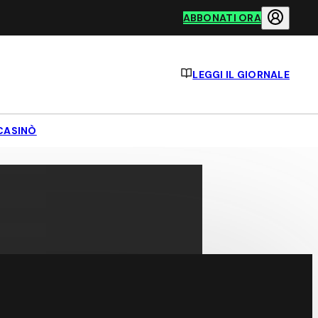
ABBONATI ORA
LEGGI IL GIORNALE
CASINÒ