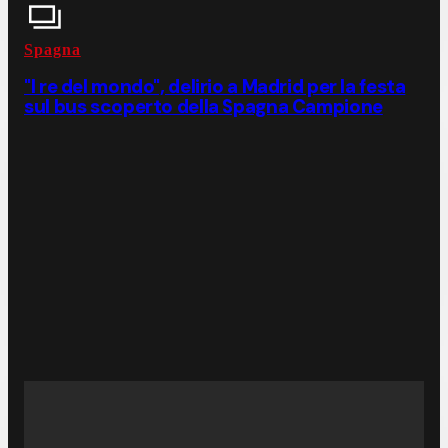
Spagna
"I re del mondo", delirio a Madrid per la festa
sul bus scoperto della Spagna Campione