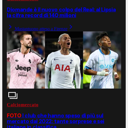
Diomande è il nuovo colpo del Real: al Lipsia
la cifra record di 140 milioni
Mastantuono atteso a Firenze
Calciomercato
FOTO
I club che hanno speso di più sul
mercato dal 2022: tante sorprese e sei
italiane in classifica