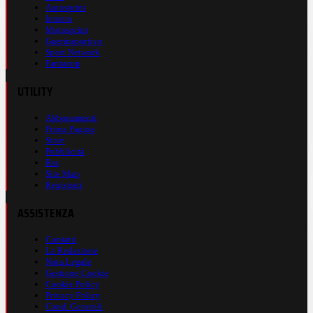
Autosprint
Inmoto
Motosprint
Guerinsportivo
Sport Network
Fantacup
UTILITY
Abbonamenti
Prima Pagina
Store
Pubblicità
Rss
Site Map
Registrati
ASSISTENZA
Contatti
La Redazione
Nota Legale
Gestione Cookie
Cookie Policy
Privacy Policy
Cond. Generali