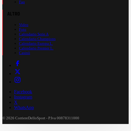
Faq
ALTRO
Video
Foto
Calendario Serie A
Calendario Champions
Calendario Europa L.
Calendario Premier L.
Casinò
Facebook
Instagram
X
WhatsApp
© 2026 CorriereDelloSport - P.Iva 00878311000