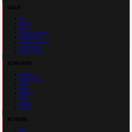
CALCIO
Live
Serie A
Serie B
Champions League
Europa League
Conference League
Calcio Estero
Calciomercato
ALTRI SPORT
Formula 1
Motomondiale
Basket
Tennis
Running
Volley
eSports
Ciclismo
NETWORK
Auto