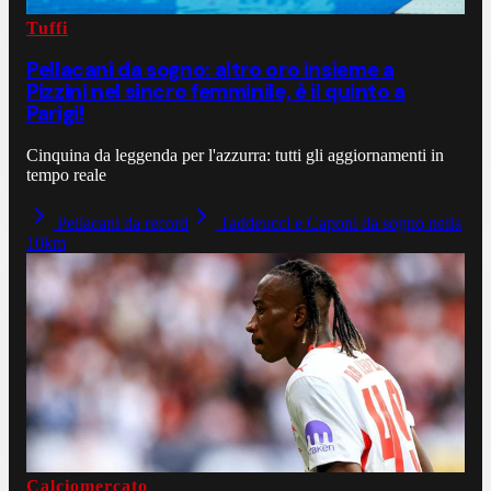
Tuffi
Pellacani da sogno: altro oro insieme a
Pizzini nel sincro femminile, è il quinto a
Parigi!
Cinquina da leggenda per l'azzurra: tutti gli aggiornamenti in
tempo reale
Pellacani da record
Taddeucci e Caponi da sogno nella
10km
Calciomercato