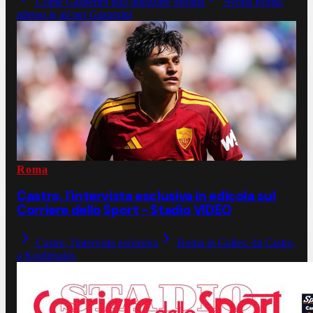
Come Gasperini può utilizzare Molina
Svolta Roma,
adesso le ali per Gasperini
Roma
Castro, l'intervista esclusiva in edicola sul
Corriere dello Sport - Stadio VIDEO
Castro, l'intervista esclusiva
Roma in Galles: da Castro
a Koulierakis