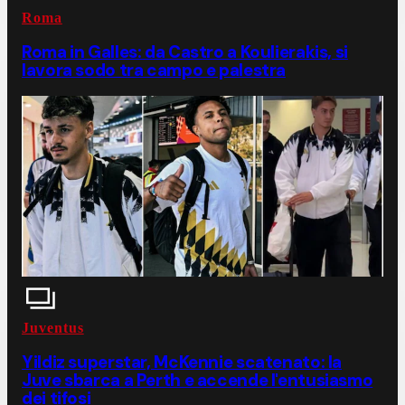
Roma
Roma in Galles: da Castro a Koulierakis, si
lavora sodo tra campo e palestra
Juventus
Yildiz superstar, McKennie scatenato: la
Juve sbarca a Perth e accende l'entusiasmo
dei tifosi