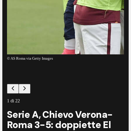
©
AS Roma via Getty Images
©
A
1
di
22
Serie A, Chievo Verona-
Roma 3-5: doppiette El