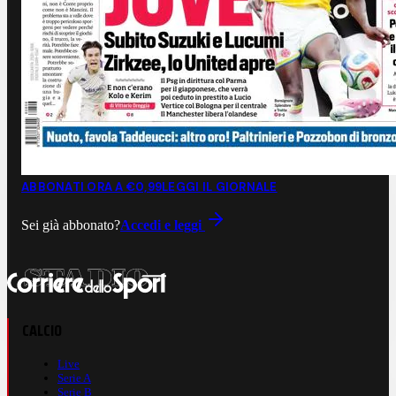
ABBONATI ORA A €0,99
LEGGI IL GIORNALE
Sei già abbonato?
Accedi e leggi
CALCIO
Live
Serie A
Serie B