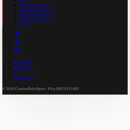
Foto
Calendario Serie A
Calendario Champions
Calendario Europa L.
Calendario Premier L.
Casinò
Facebook
Instagram
X
WhatsApp
© 2026 CorriereDelloSport - P.Iva 00878311000