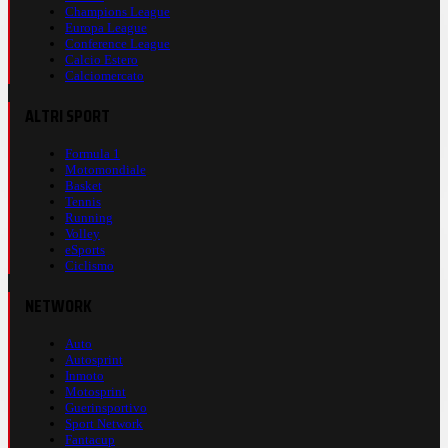
Champions League
Europa League
Conference League
Calcio Estero
Calciomercato
ALTRI SPORT
Formula 1
Motomondiale
Basket
Tennis
Running
Volley
eSports
Ciclismo
NETWORK
Auto
Autosprint
Inmoto
Motosprint
Guerinsportivo
Sport Network
Fantacup