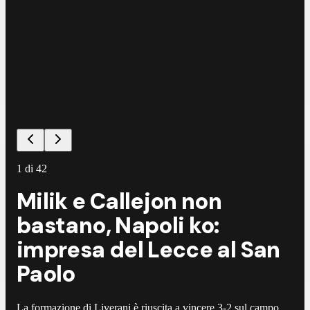
1
di
42
Milik e Callejon non
bastano, Napoli ko:
impresa del Lecce al San
Paolo
La formazione di Liverani è riuscita a vincere 3-2 sul campo