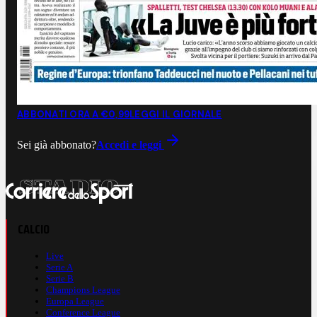
ABBONATI ORA A €0,99
LEGGI IL GIORNALE
Sei già abbonato?
Accedi e leggi
CALCIO
Live
Serie A
Serie B
Champions League
Europa League
Conference League