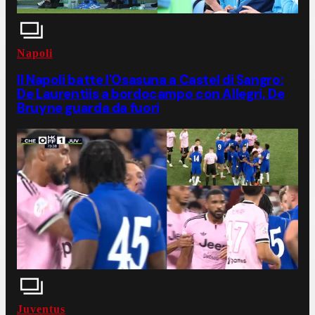
Napoli
Il Napoli batte l'Osasuna a Castel di Sangro:
De Laurentiis a bordocampo con Allegri, De
Bruyne guarda da fuori
Juventus