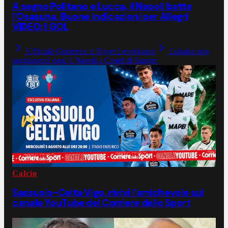
A segno Politano e Lucca, il Napoli batte
l'Osasuna. Buone indicazioni per Allegri
VIDEO: I GOL
Ufficiale Gutierrez al Bayer Leverkusen
Lukaku non
raggiungerà oggi il Napoli a Castel di Sangro
Calcio
Sassuolo-Celta Vigo, rivivi l'amichevole sul
canale YouTube del Corriere dello Sport