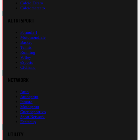
Calcio Estero
Calciomercato
ALTRI SPORT
Formula 1
Motomondiale
Basket
Tennis
Running
Volley
eSports
Ciclismo
NETWORK
Auto
Autosprint
Inmoto
Motosprint
Guerinsportivo
Sport Network
Fantacup
UTILITY