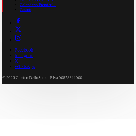
Calendario Premier L.
Casinò
Facebook
Instagram
X
WhatsApp
© 2026 CorriereDelloSport - P.Iva 00878311000