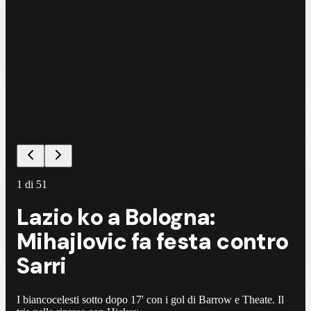
1
di
51
Lazio ko a Bologna:
Mihajlovic fa festa contro
Sarri
I biancocelesti sotto dopo 17' con i gol di Barrow e Theate. Il