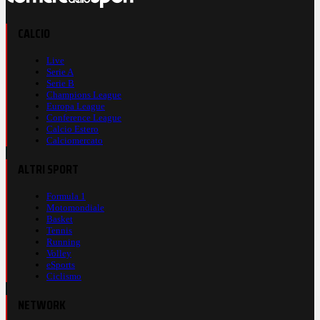
CALCIO
Live
Serie A
Serie B
Champions League
Europa League
Conference League
Calcio Estero
Calciomercato
ALTRI SPORT
Formula 1
Motomondiale
Basket
Tennis
Running
Volley
eSports
Ciclismo
NETWORK