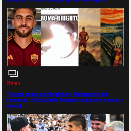
Roma
Tre gol presi col Brighton, Pellegrini che
rinnova: i tifosi della Roma ironizzano così sui
social