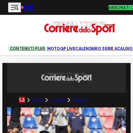
LIVE
Vai al contenuto principale
ABBONATI 
CONTENUTI PLUS
MOTOGP LIVE
CALENDARIO SERIE A
CALCIO
FOTO
CALCIO
SERIE A