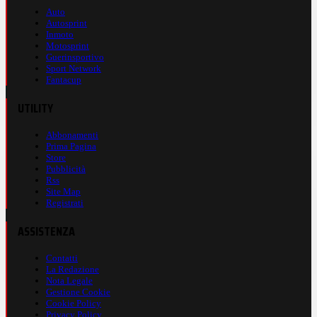
Auto
Autosprint
Inmoto
Motosprint
Guerinsportivo
Sport Network
Fantacup
UTILITY
Abbonamenti
Prima Pagina
Store
Pubblicità
Rss
Site Map
Registrati
ASSISTENZA
Contatti
La Redazione
Nota Legale
Gestione Cookie
Cookie Policy
Privacy Policy