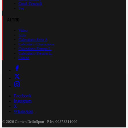
Cond. Generali
Faq
ALTRO
Video
Foto
Calendario Serie A
Calendario Champions
Calendario Europa L.
Calendario Premier L.
Casinò
Facebook
Instagram
X
WhatsApp
© 2026 CorriereDelloSport - P.Iva 00878311000