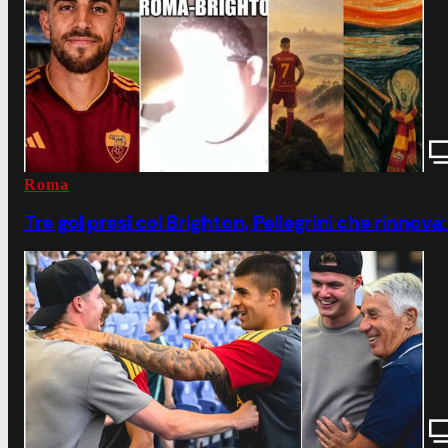
Roma
Tre gol presi col Brighton, Pellegrini che rinnova: