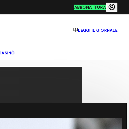
ABBONATI ORA
LEGGI IL GIORNALE
CASINÒ