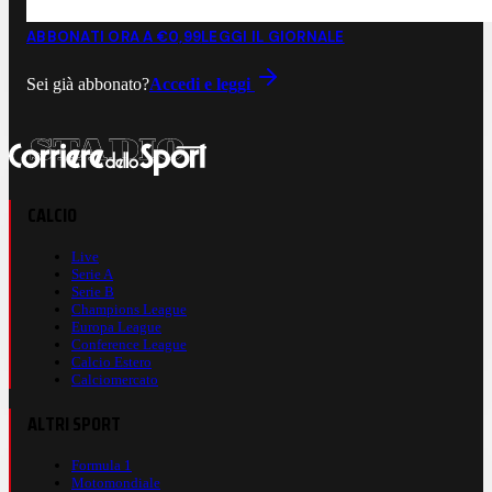
ABBONATI ORA A €0,99
LEGGI IL GIORNALE
Sei già abbonato?
Accedi e leggi
CALCIO
Live
Serie A
Serie B
Champions League
Europa League
Conference League
Calcio Estero
Calciomercato
ALTRI SPORT
Formula 1
Motomondiale