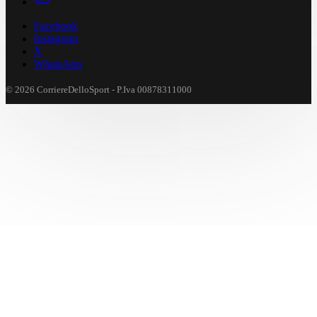
Facebook
Instagram
X
WhatsApp
© 2026 CorriereDelloSport - P.Iva 00878311000