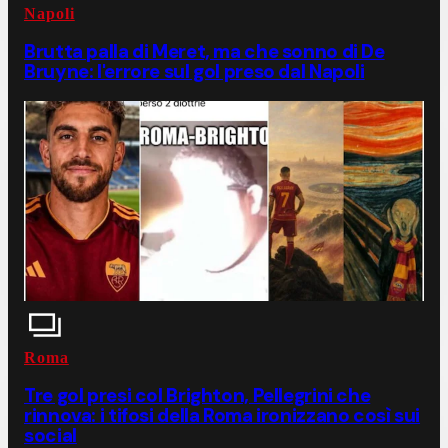
Napoli
Brutta palla di Meret, ma che sonno di De
Bruyne: l'errore sul gol preso dal Napoli
Roma
Tre gol presi col Brighton, Pellegrini che
rinnova: i tifosi della Roma ironizzano così sui
social