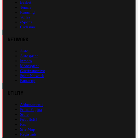
Basket
Tennis
Running
Volley
eSports
Ciclismo
NETWORK
Auto
Autosprint
Inmoto
Motosprint
Guerinsportivo
Sport Network
Fantacup
UTILITY
Abbonamenti
Prima Pagina
Store
Pubblicità
Rss
Site Map
Registrati