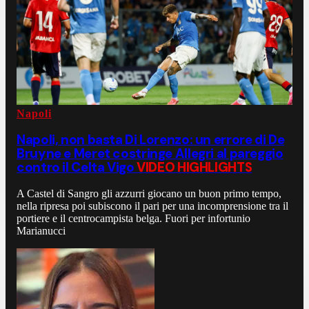
Napoli
Napoli, non basta Di Lorenzo: un errore di De
Bruyne e Meret costringe Allegri al pareggio
contro il Celta Vigo
VIDEO HIGHLIGHTS
A Castel di Sangro gli azzurri giocano un buon primo tempo,
nella ripresa poi subiscono il pari per una incomprensione tra il
portiere e il centrocampista belga. Fuori per infortunio
Marianucci