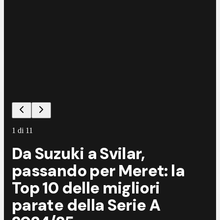
1
di
11
Da Suzuki a Svilar,
passando per Meret: la
Top 10 delle migliori
parate della Serie A