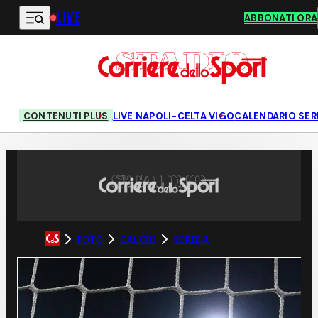
LIVE
Vai al contenuto principale
ABBONATI ORA
CONTENUTI PLUS
LIVE NAPOLI-CELTA VIGO
CALENDARIO SERI
FOTO
CALCIO
SERIE A