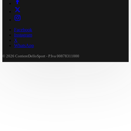
Facebook
Instagram
X
WhatsApp
© 2026 CorriereDelloSport - P.Iva 00878311000