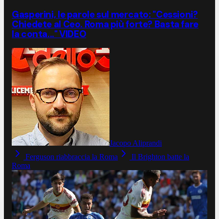
Gasperini, le parole sul mercato: "Cessioni?
Chiedete al Ceo. Roma più forte? Basta fare
la conta..." VIDEO
Jacopo Aliprandi
Ferguson riabbraccia la Roma
Il Brighton batte la
Roma