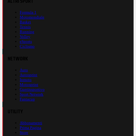
ALTRI SPORT
Formula 1
Motomondiale
Basket
Tennis
Running
Volley
eSports
Ciclismo
NETWORK
Auto
Autosprint
Inmoto
Motosprint
Guerinsportivo
Sport Network
Fantacup
UTILITY
Abbonamenti
Prima Pagina
Store