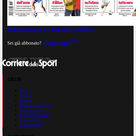
ABBONATI ORA A €0,99
LEGGI IL GIORNALE
Sei già abbonato?
Accedi e leggi
CALCIO
Live
Serie A
Serie B
Champions League
Europa League
Conference League
Calcio Estero
Calciomercato