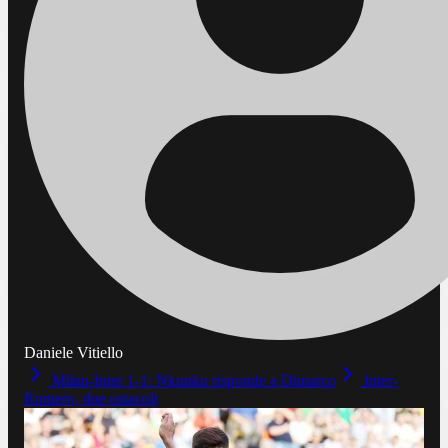
Daniele Vitiello
Milan-Inter 1-1: Nkunku risponde a Dimarco
Inter-
Romero, due ostacoli