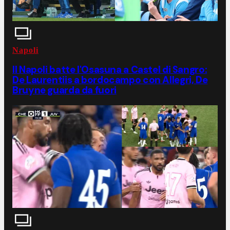
Napoli
Il Napoli batte l'Osasuna a Castel di Sangro:
De Laurentiis a bordocampo con Allegri, De
Bruyne guarda da fuori