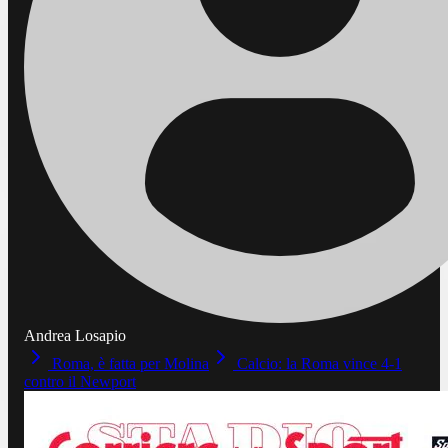
Andrea Losapio
Roma, è fatta per Molina
Calcio: la Roma vince 4-1
contro il Newport