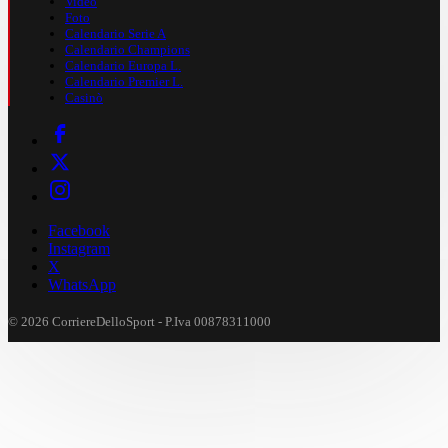
Video
Foto
Calendario Serie A
Calendario Champions
Calendario Europa L.
Calendario Premier L.
Casinò
Facebook
Instagram
X
WhatsApp
© 2026 CorriereDelloSport - P.Iva 00878311000