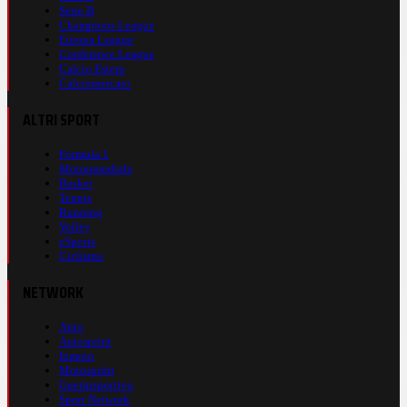
Serie B
Champions League
Europa League
Conference League
Calcio Estero
Calciomercato
ALTRI SPORT
Formula 1
Motomondiale
Basket
Tennis
Running
Volley
eSports
Ciclismo
NETWORK
Auto
Autosprint
Inmoto
Motosprint
Guerinsportivo
Sport Network