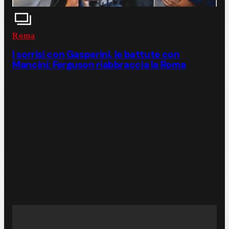
Roma
I sorrisi con Gasperini, le battute con
Mancini: Ferguson riabbraccia la Roma