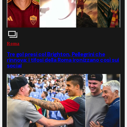
Roma
Tre gol presi col Brighton, Pellegrini che
rinnova: i tifosi della Roma ironizzano così sui
social