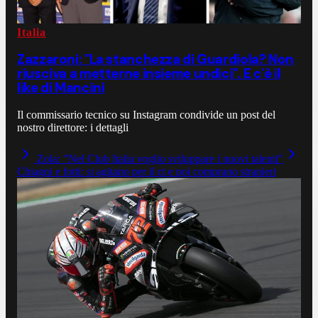
Italia
Zazzaroni: "La stanchezza di Guardiola? Non
riusciva a metterne insieme undici". E c'è il
like di Mancini
Il commissario tecnico su Instagram condivide un post del
nostro direttore: i dettagli
Zola: "Nel Club Italia voglio sviluppare i nuovi talenti"
Chiagni e fotti: si agitano per il ct e poi comprano stranieri