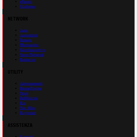
eSports
Ciclismo
NETWORK
Auto
Autosprint
Inmoto
Motosprint
Guerinsportivo
Sport Network
Fantacup
UTILITY
Abbonamenti
Prima Pagina
Store
Pubblicità
Rss
Site Map
Registrati
ASSISTENZA
Contatti