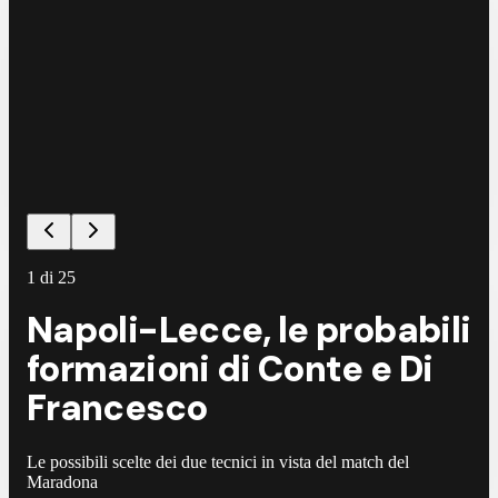
©
L
1
di
25
Napoli-Lecce, le probabili
formazioni di Conte e Di
Francesco
Le possibili scelte dei due tecnici in vista del match del
Maradona