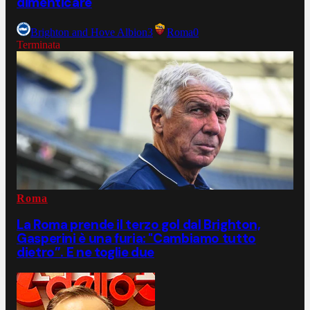
dimenticare
Brighton and Hove Albion
3
Roma
0
Terminata
Roma
La Roma prende il terzo gol dal Brighton,
Gasperini è una furia: "Cambiamo tutto
dietro”. E ne toglie due