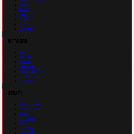
Motomondiale
Basket
Tennis
Running
Volley
eSports
Ciclismo
NETWORK
Auto
Autosprint
Inmoto
Motosprint
Guerinsportivo
Sport Network
Fantacup
UTILITY
Abbonamenti
Prima Pagina
Store
Pubblicità
Rss
Site Map
Registrati