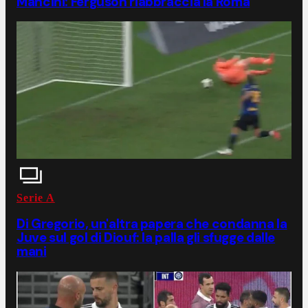
Mancini: Ferguson riabbraccia la Roma
Serie A
Di Gregorio, un'altra papera che condanna la
Juve sul gol di Diouf: la palla gli sfugge dalle
mani