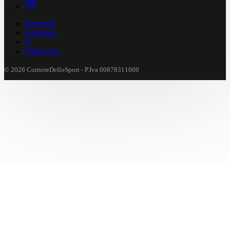
Facebook
Instagram
X
WhatsApp
© 2026 CorriereDelloSport - P.Iva 00878311000