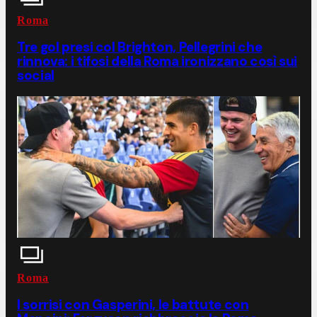
Roma
Tre gol presi col Brighton, Pellegrini che
rinnova: i tifosi della Roma ironizzano così sui
social
Roma
I sorrisi con Gasperini, le battute con