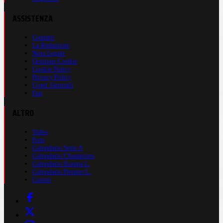
ASSISTENZA
Contatti
La Redazione
Nota Legale
Gestione Cookie
Cookie Policy
Privacy Policy
Cond. Generali
Faq
ALTRO
Video
Foto
Calendario Serie A
Calendario Champions
Calendario Europa L.
Calendario Premier L.
Casinò