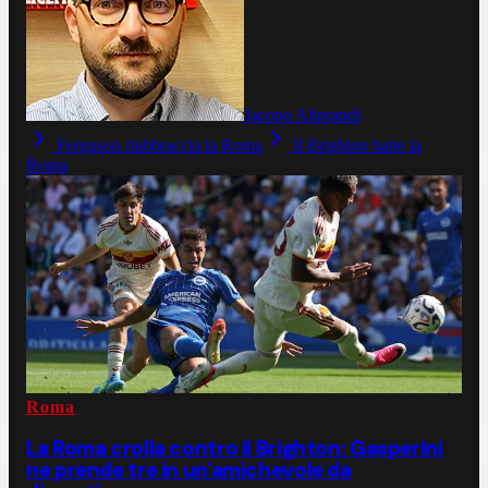
Jacopo Aliprandi
Ferguson riabbraccia la Roma
Il Brighton batte la
Roma
Roma
La Roma crolla contro il Brighton: Gasperini
ne prende tre in un'amichevole da