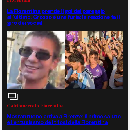
Fiorentina
La Fiorentina prende il gol del pareggio
all'ultimo, Grosso è una furia: la reazione fa il
giro dei social
Calciomercato Fiorentina
Mastantuono arriva a Firenze: il primo saluto
e l'entusiasmo dei tifosi della Fiorentina