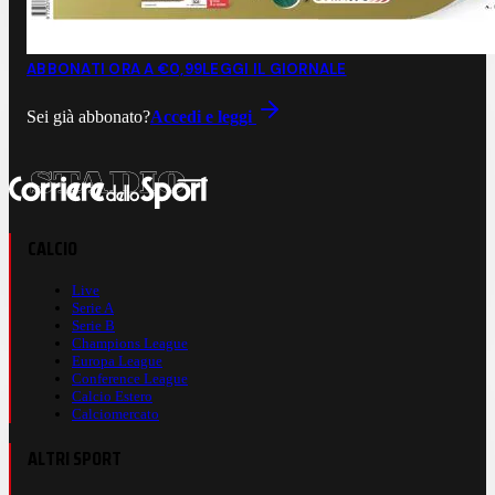
ABBONATI ORA A €0,99
LEGGI IL GIORNALE
Sei già abbonato?
Accedi e leggi
CALCIO
Live
Serie A
Serie B
Champions League
Europa League
Conference League
Calcio Estero
Calciomercato
ALTRI SPORT