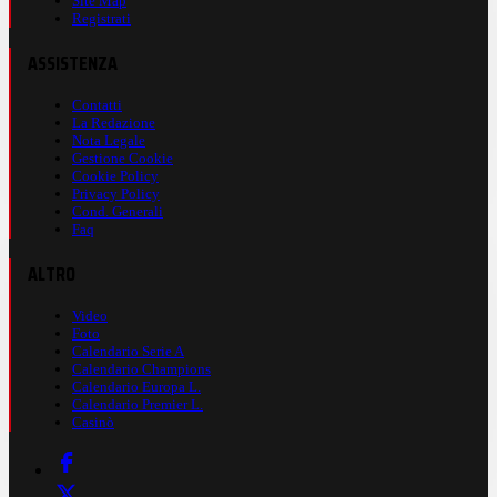
Site Map
Registrati
ASSISTENZA
Contatti
La Redazione
Nota Legale
Gestione Cookie
Cookie Policy
Privacy Policy
Cond. Generali
Faq
ALTRO
Video
Foto
Calendario Serie A
Calendario Champions
Calendario Europa L.
Calendario Premier L.
Casinò