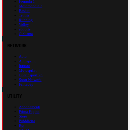
Formula 1
Motomondiale
Basket
Tennis
Running
Volley
eSports
Ciclismo
NETWORK
Auto
Autosprint
Inmoto
Motosprint
Guerinsportivo
Sport Network
Fantacup
UTILITY
Abbonamenti
Prima Pagina
Store
Pubblicità
Rss