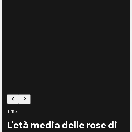
©
G
1
di
21
L'età media delle rose di