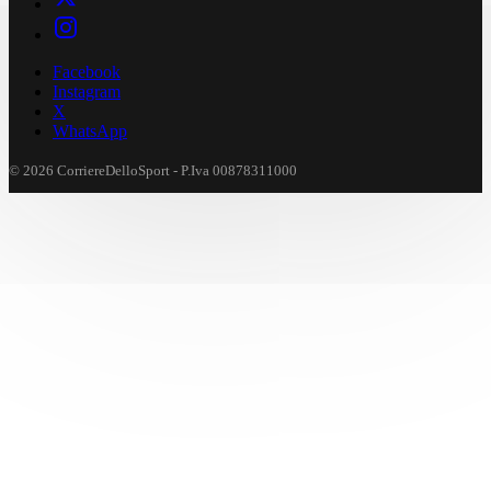
Facebook
Instagram
X
WhatsApp
© 2026 CorriereDelloSport - P.Iva 00878311000