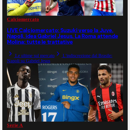
Calciomercato
LIVE Calciomercato: Suzuki verso la Juve.
Napoli, idea Gabriel Jesus. La Roma attende
Molina: tutte le trattative
Le ultime sul mercato
L'indiscrezione dal Brasile:
Napoli su Gabriel Jesus
Serie A