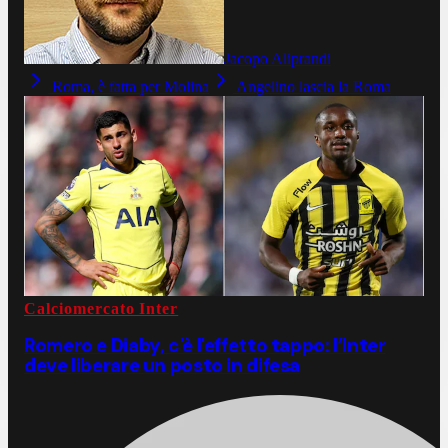
Jacopo Aliprandi
Roma, è fatta per Molina
Angelino lascia la Roma
Calciomercato Inter
Romero e Diaby, c'è l'effetto tappo: l’Inter
deve liberare un posto in difesa