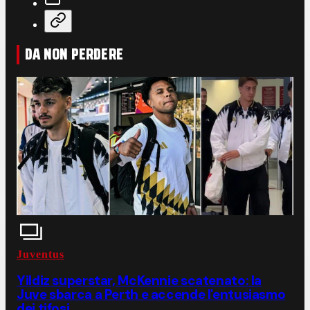
DA NON PERDERE
Juventus
Yildiz superstar, McKennie scatenato: la
Juve sbarca a Perth e accende l'entusiasmo
dei tifosi