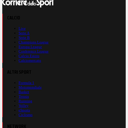
CALCIO
Live
Serie A
Serie B
Champions League
Europa League
Conference League
Calcio Estero
Calciomercato
ALTRI SPORT
Formula 1
Motomondiale
Basket
Tennis
Running
Volley
eSports
Ciclismo
NETWORK