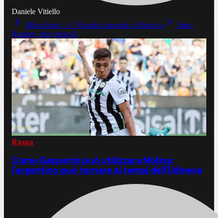
Daniele Vitiello
Milan-Inter 1-1: Nkunku risponde a Dimarco
Inter-
Romero, due ostacoli
Roma
Come Gasperini può utilizzare Molina:
l'argentino può tornare ai tempi dell'Udinese