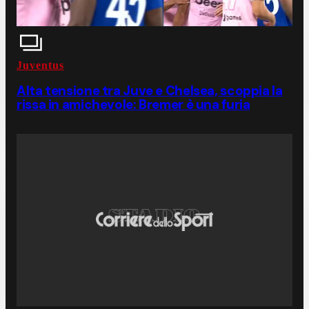
Juventus
Alta tensione tra Juve e Chelsea, scoppia la
rissa in amichevole: Bremer è una furia