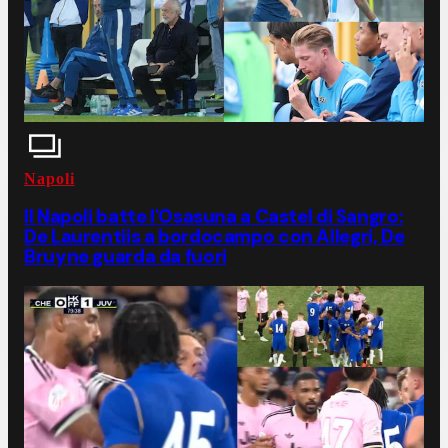
Napoli
Il Napoli batte l'Osasuna a Castel di Sangro:
De Laurentiis a bordocampo con Allegri, De
Bruyne guarda da fuori