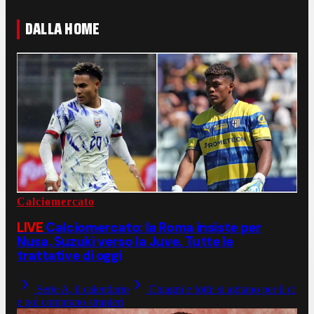
DALLA HOME
Calciomercato
LIVE
Calciomercato: la Roma insiste per
Nusa, Suzuki verso la Juve. Tutte le
trattative di oggi
Serie A, il calendario
Chiagni e fotti: si agitano per il ct
e poi comprano stranieri