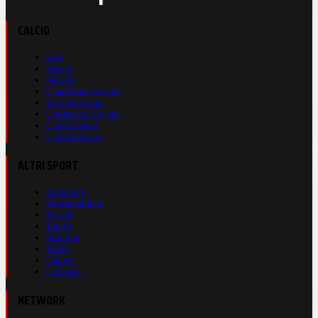
CALCIO
Live
Serie A
Serie B
Champions League
Europa League
Conference League
Calcio Estero
Calciomercato
ALTRI SPORT
Formula 1
Motomondiale
Basket
Tennis
Running
Volley
eSports
Ciclismo
NETWORK