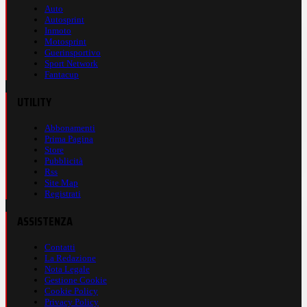
Auto
Autosprint
Inmoto
Motosprint
Guerinsportivo
Sport Network
Fantacup
UTILITY
Abbonamenti
Prima Pagina
Store
Pubblicità
Rss
Site Map
Registrati
ASSISTENZA
Contatti
La Redazione
Nota Legale
Gestione Cookie
Cookie Policy
Privacy Policy