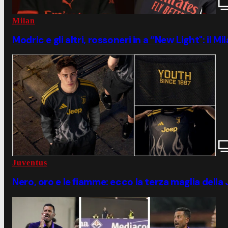
Milan
Modric e gli altri, rossoneri in a “New Light": il M
Juventus
Nero, oro e le fiamme: ecco la terza maglia della