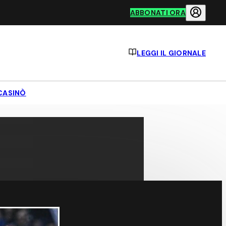
ABBONATI ORA
LEGGI IL GIORNALE
CASINÒ