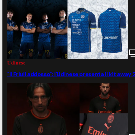
Udinese
"Il Friuli addosso": l'Udinese presenta il kit away