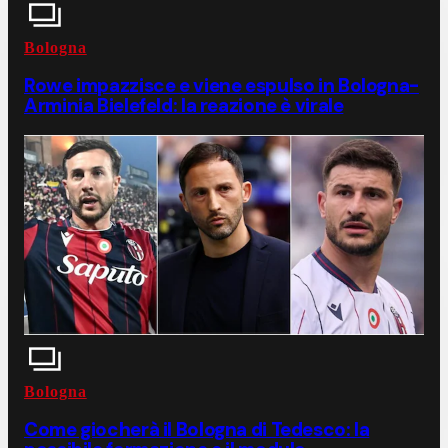
Bologna
Rowe impazzisce e viene espulso in Bologna-
Arminia Bielefeld: la reazione è virale
Bologna
Come giocherà il Bologna di Tedesco: la