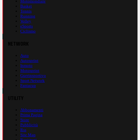
Motomondiale
Basket
Tennis
Running
Volley
eSports
Ciclismo
NETWORK
Auto
Autosprint
Inmoto
Motosprint
Guerinsportivo
Sport Network
Fantacup
UTILITY
Abbonamenti
Prima Pagina
Store
Pubblicità
Rss
Site Map
Registrati