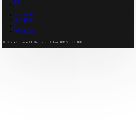
Facebook
Instagram
X
WhatsApp
© 2026 CorriereDelloSport - P.Iva 00878311000