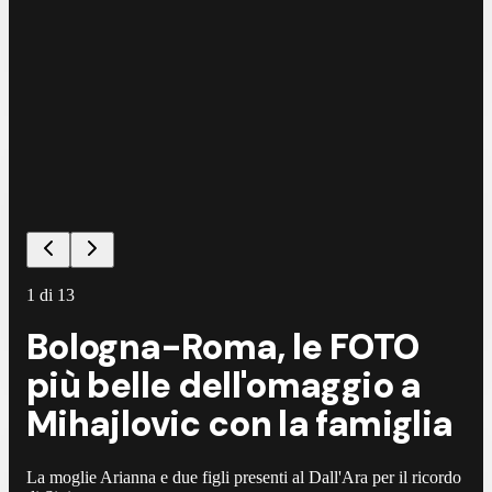
©
G
1
di
13
Bologna-Roma, le FOTO
più belle dell'omaggio a
Mihajlovic con la famiglia
La moglie Arianna e due figli presenti al Dall'Ara per il ricordo