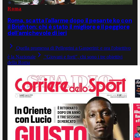
Roma
Roma, scatta l'allarme dopo il pesante ko con
il Brighton: chi è stato il migliore e il peggiore
dell'amichevole di ieri
Quella promessa di Pellegrini a Gasperini: e ora l'obiettivo
è la Nazionale
"Giovani e forti", chi sono i tre obiettivi
della Roma