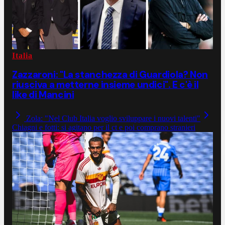
Italia
Zazzaroni: "La stanchezza di Guardiola? Non
riusciva a metterne insieme undici". E c'è il
like di Mancini
Zola: "Nel Club Italia voglio sviluppare i nuovi talenti"
Chiagni e fotti: si agitano per il ct e poi comprano stranieri