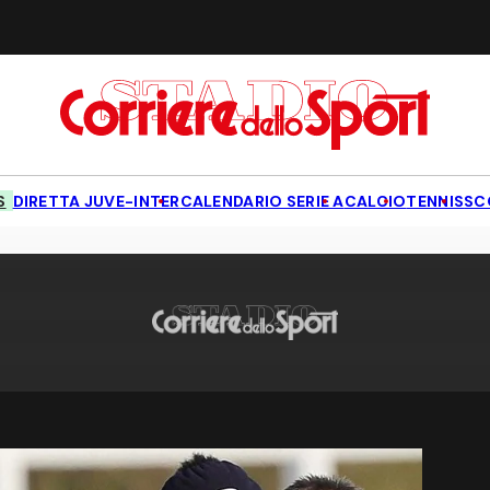
S
DIRETTA JUVE-INTER
CALENDARIO SERIE A
CALCIO
TENNIS
SC