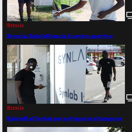
Brescia
Brescia, Balotelli lascia il centro sportivo
Brescia
Balotelli al Synlab per sottoporsi al tampone