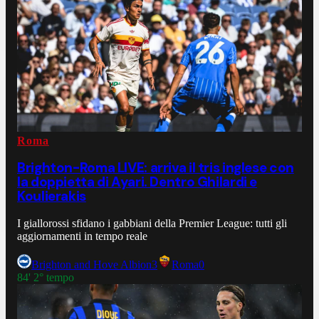
Roma
Brighton-Roma LIVE: arriva il tris inglese con
la doppietta di Ayari. Dentro Ghilardi e
Koulierakis
I giallorossi sfidano i gabbiani della Premier League: tutti gli
aggiornamenti in tempo reale
Brighton and Hove Albion
3
Roma
0
84' 2° tempo