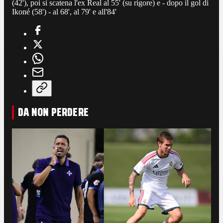
(42'), poi si scatena l'ex Real al 55' (su rigore) e - dopo il gol di
Ikoné (58') - al 68', al 79' e all'84'
DA NON PERDERE