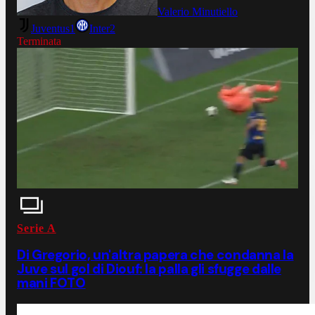
Valerio Minutiello
Juventus
1
Inter
2
Terminata
Serie A
Di Gregorio, un'altra papera che condanna la
Juve sul gol di Diouf: la palla gli sfugge dalle
mani FOTO