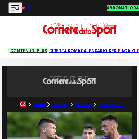
LIVE
Vai al contenuto principale
ABBONATI ORA
CONTENUTI PLUS
DIRETTA ROMA
CALENDARIO SERIE A
CALCI
FOTO
CALCIO
SERIE A
FIORENTINA