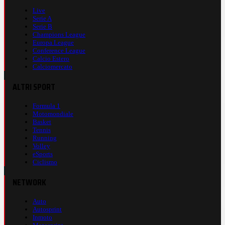
Live
Serie A
Serie B
Champions League
Europa League
Conference League
Calcio Estero
Calciomercato
ALTRI SPORT
Formula 1
Motomondiale
Basket
Tennis
Running
Volley
eSports
Ciclismo
NETWORK
Auto
Autosprint
Inmoto