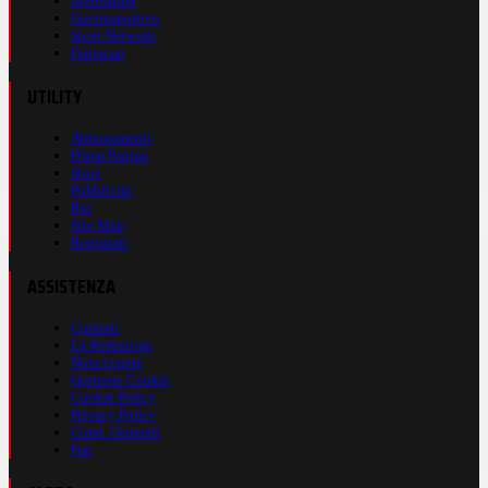
Motosprint
Guerinsportivo
Sport Network
Fantacup
UTILITY
Abbonamenti
Prima Pagina
Store
Pubblicità
Rss
Site Map
Registrati
ASSISTENZA
Contatti
La Redazione
Nota Legale
Gestione Cookie
Cookie Policy
Privacy Policy
Cond. Generali
Faq