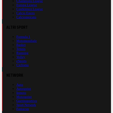
Champions League
Europa League
Conference League
Calcio Estero
Calciomercato
ALTRI SPORT
Formula 1
Motomondiale
Basket
Tennis
Running
Volley
eSports
Ciclismo
NETWORK
Auto
Autosprint
Inmoto
Motosprint
Guerinsportivo
Sport Network
Fantacup