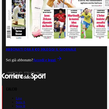
ABBONATI ORA A €0,99
LEGGI IL GIORNALE
Sei già abbonato?
Accedi e leggi
CALCIO
Live
Serie A
Serie B