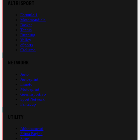
ALTRI SPORT
Formula 1
Motomondiale
Basket
Tennis
Running
Volley
eSports
Ciclismo
NETWORK
Auto
Autosprint
Inmoto
Motosprint
Guerinsportivo
Sport Network
Fantacup
UTILITY
Abbonamenti
Prima Pagina
Store