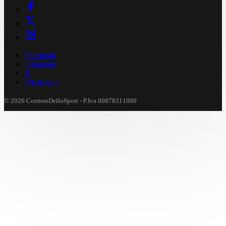
Facebook
Instagram
X
WhatsApp
© 2026 CorriereDelloSport - P.Iva 00878311000