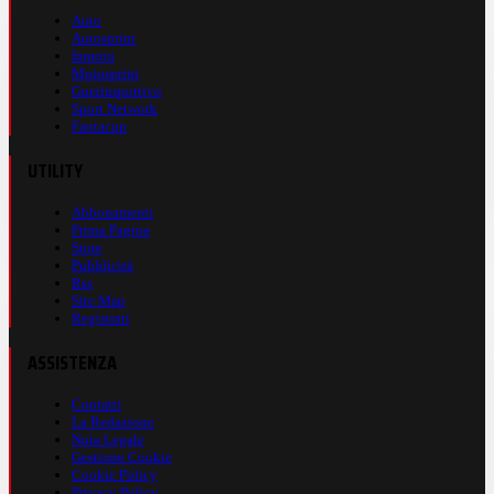
Auto
Autosprint
Inmoto
Motosprint
Guerinsportivo
Sport Network
Fantacup
UTILITY
Abbonamenti
Prima Pagina
Store
Pubblicità
Rss
Site Map
Registrati
ASSISTENZA
Contatti
La Redazione
Nota Legale
Gestione Cookie
Cookie Policy
Privacy Policy