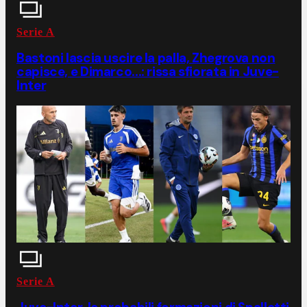
Serie A
Bastoni lascia uscire la palla, Zhegrova non
capisce, e Dimarco...: rissa sfiorata in Juve-
Inter
Serie A