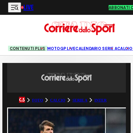
LIVE
Vai al contenuto principale
ABBONATI 
CONTENUTI PLUS
MOTOGP LIVE
CALENDARIO SERIE A
CALCIO
FOTO
CALCIO
SERIE A
INTER