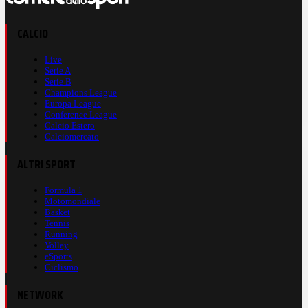
CALCIO
Live
Serie A
Serie B
Champions League
Europa League
Conference League
Calcio Estero
Calciomercato
ALTRI SPORT
Formula 1
Motomondiale
Basket
Tennis
Running
Volley
eSports
Ciclismo
NETWORK