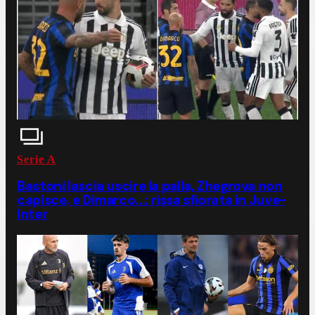
Serie A
Bastoni lascia uscire la palla, Zhegrova non
capisce, e Dimarco...: rissa sfiorata in Juve-
Inter