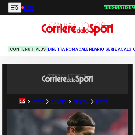
LIVE
Vai al contenuto principale
ABBONATI ORA
CONTENUTI PLUS
DIRETTA ROMA
CALENDARIO SERIE A
CALCI
FOTO
CALCIO
SERIE A
INTER