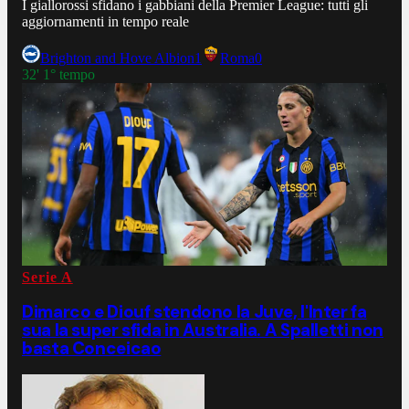
I giallorossi sfidano i gabbiani della Premier League: tutti gli
aggiornamenti in tempo reale
Brighton and Hove Albion
1
Roma
0
32' 1° tempo
Serie A
Dimarco e Diouf stendono la Juve, l'Inter fa
sua la super sfida in Australia. A Spalletti non
basta Conceicao