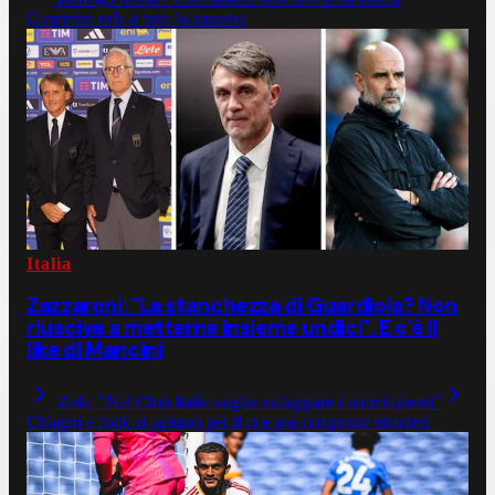
Gasperini urla a tutta la squadra
Italia
Zazzaroni: "La stanchezza di Guardiola? Non
riusciva a metterne insieme undici". E c'è il
like di Mancini
Zola: "Nel Club Italia voglio sviluppare i nuovi talenti"
Chiagni e fotti: si agitano per il ct e poi comprano stranieri