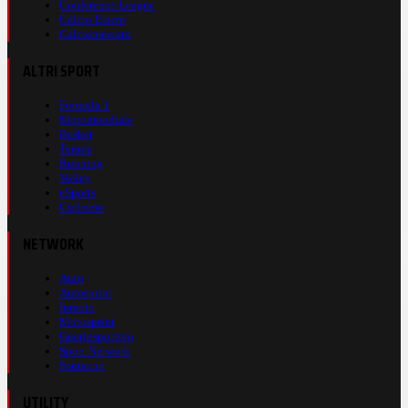
Conference League
Calcio Estero
Calciomercato
ALTRI SPORT
Formula 1
Motomondiale
Basket
Tennis
Running
Volley
eSports
Ciclismo
NETWORK
Auto
Autosprint
Inmoto
Motosprint
Guerinsportivo
Sport Network
Fantacup
UTILITY