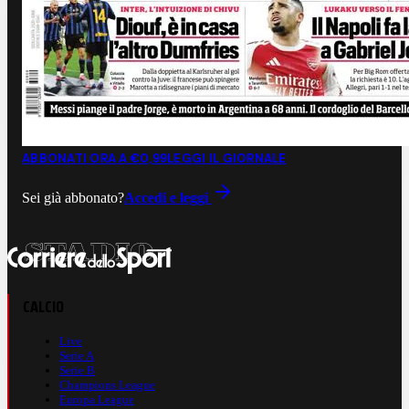
ABBONATI ORA A €0,99
LEGGI IL GIORNALE
Sei già abbonato?
Accedi e leggi
CALCIO
Live
Serie A
Serie B
Champions League
Europa League