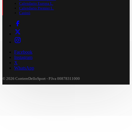
Calendario Europa L.
Calendario Premier L.
Casinò
Facebook
Instagram
X
WhatsApp
© 2026 CorriereDelloSport - P.Iva 00878311000