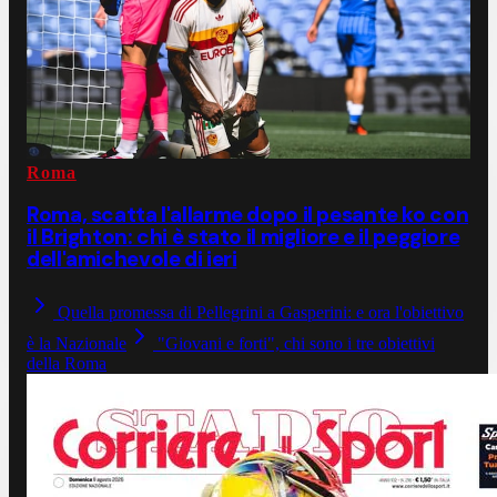
Roma
Roma, scatta l'allarme dopo il pesante ko con
il Brighton: chi è stato il migliore e il peggiore
dell'amichevole di ieri
Quella promessa di Pellegrini a Gasperini: e ora l'obiettivo
è la Nazionale
"Giovani e forti", chi sono i tre obiettivi
della Roma