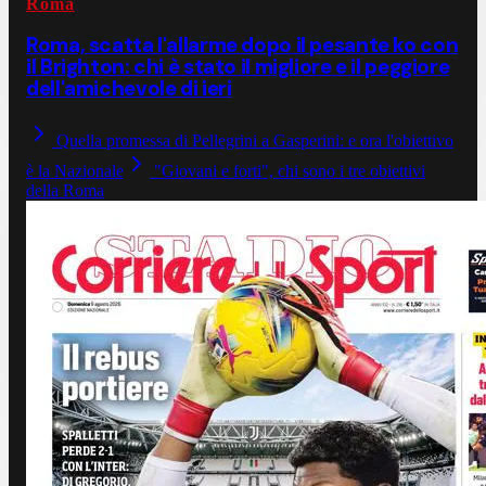
Roma
Roma, scatta l'allarme dopo il pesante ko con
il Brighton: chi è stato il migliore e il peggiore
dell'amichevole di ieri
Quella promessa di Pellegrini a Gasperini: e ora l'obiettivo
è la Nazionale
"Giovani e forti", chi sono i tre obiettivi
della Roma