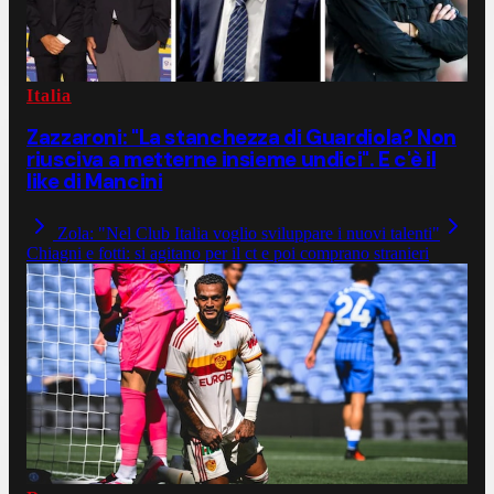
Italia
Zazzaroni: "La stanchezza di Guardiola? Non
riusciva a metterne insieme undici". E c'è il
like di Mancini
Zola: "Nel Club Italia voglio sviluppare i nuovi talenti"
Chiagni e fotti: si agitano per il ct e poi comprano stranieri