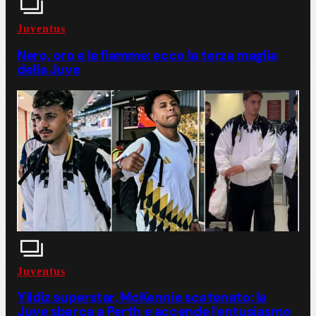
Juventus
Nero, oro e le fiamme: ecco la terza maglia
della Juve
Juventus
Yildiz superstar, McKennie scatenato: la
Juve sbarca a Perth e accende l'entusiasmo