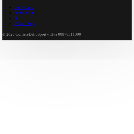
Facebook
Instagram
X
WhatsApp
© 2026 CorriereDelloSport - P.Iva 00878311000