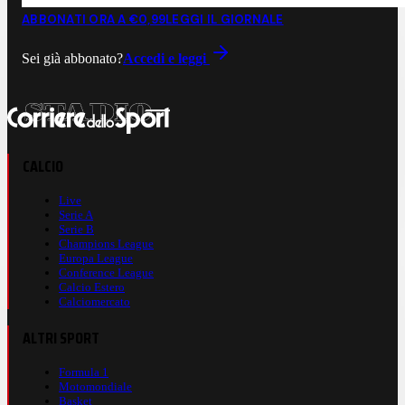
ABBONATI ORA A €0,99
LEGGI IL GIORNALE
Sei già abbonato?
Accedi e leggi
CALCIO
Live
Serie A
Serie B
Champions League
Europa League
Conference League
Calcio Estero
Calciomercato
ALTRI SPORT
Formula 1
Motomondiale
Basket