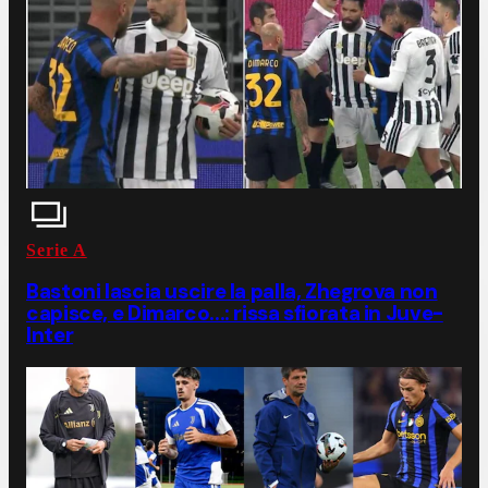
Serie A
Bastoni lascia uscire la palla, Zhegrova non
capisce, e Dimarco...: rissa sfiorata in Juve-
Inter