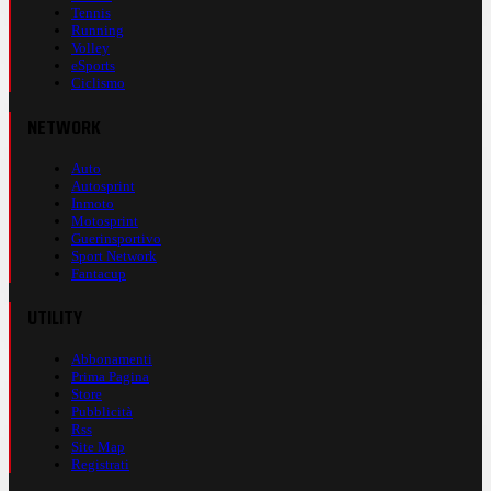
Tennis
Running
Volley
eSports
Ciclismo
NETWORK
Auto
Autosprint
Inmoto
Motosprint
Guerinsportivo
Sport Network
Fantacup
UTILITY
Abbonamenti
Prima Pagina
Store
Pubblicità
Rss
Site Map
Registrati