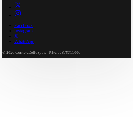
Facebook
Instagram
X
WhatsApp
© 2026 CorriereDelloSport - P.Iva 00878311000