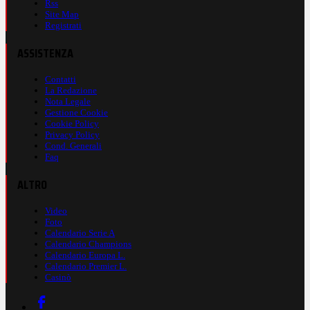
Rss
Site Map
Registrati
ASSISTENZA
Contatti
La Redazione
Nota Legale
Gestione Cookie
Cookie Policy
Privacy Policy
Cond. Generali
Faq
ALTRO
Video
Foto
Calendario Serie A
Calendario Champions
Calendario Europa L.
Calendario Premier L.
Casinò