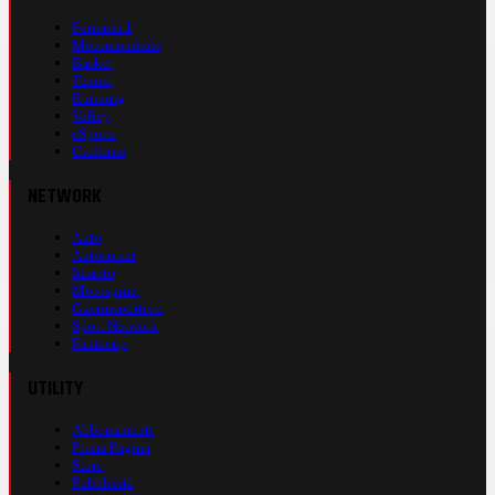
Formula 1
Motomondiale
Basket
Tennis
Running
Volley
eSports
Ciclismo
NETWORK
Auto
Autosprint
Inmoto
Motosprint
Guerinsportivo
Sport Network
Fantacup
UTILITY
Abbonamenti
Prima Pagina
Store
Pubblicità