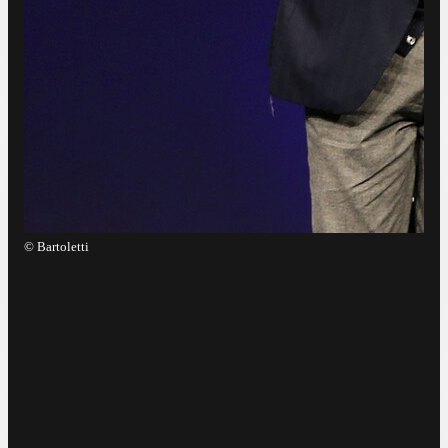
©
Ba
©
Bartoletti