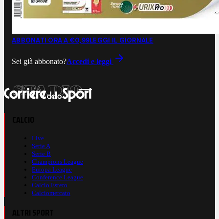
ABBONATI ORA A €0,99
LEGGI IL GIORNALE
Sei già abbonato?
Accedi e leggi
CALCIO
Live
Serie A
Serie B
Champions League
Europa League
Conference League
Calcio Estero
Calciomercato
ALTRI SPORT