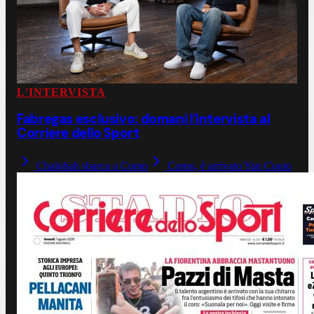
L'INTERVISTA
Fabregas esclusivo: domani l'intervista al
Corriere dello Sport
Chalobah sbarca a Como
Como, è arrivato Yan Couto