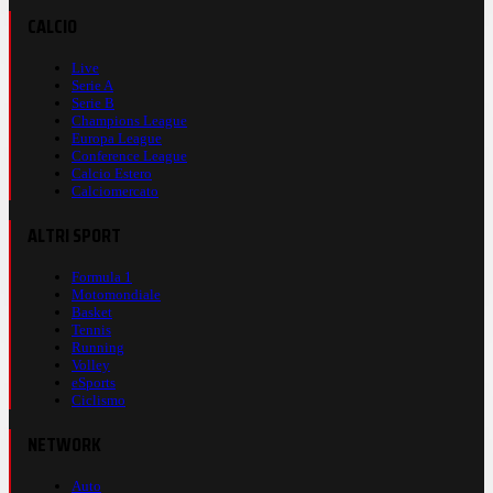
CALCIO
Live
Serie A
Serie B
Champions League
Europa League
Conference League
Calcio Estero
Calciomercato
ALTRI SPORT
Formula 1
Motomondiale
Basket
Tennis
Running
Volley
eSports
Ciclismo
NETWORK
Auto