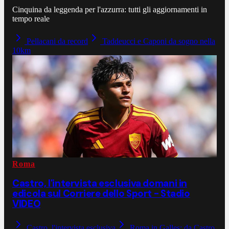
Cinquina da leggenda per l'azzurra: tutti gli aggiornamenti in
tempo reale
Pellacani da record
Taddeucci e Caponi da sogno nella
10km
Roma
Castro, l'intervista esclusiva domani in
edicola sul Corriere dello Sport - Stadio
VIDEO
Castro, l'intervista esclusiva
Roma in Galles: da Castro