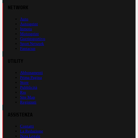
NETWORK
Auto
Autosprint
Inmoto
Motosprint
Guerinsportivo
Sport Network
Fantacup
UTILITY
Abbonamenti
Prima Pagina
Store
Pubblicità
Rss
Site Map
Registrati
ASSISTENZA
Contatti
La Redazione
Nota Legale