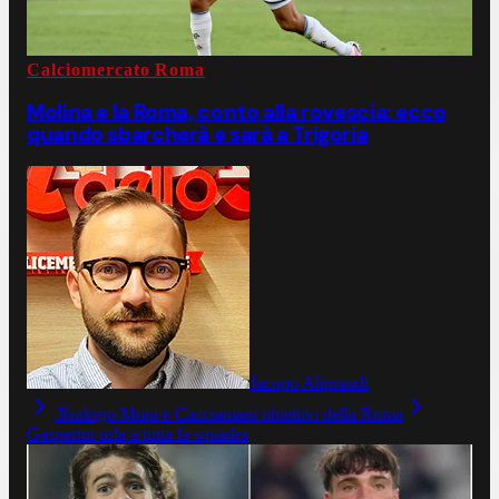
Calciomercato Roma
Molina e la Roma, conto alla rovescia: ecco
quando sbarcherà e sarà a Trigoria
Jacopo Aliprandi
Rodrigo Mora e Cacciamani obiettivi della Roma
Gasperini urla a tutta la squadra