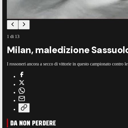
1
di
13
Milan, maledizione Sassuolo
I rossoneri ancora a secco di vittorie in questo campionato contro l
DA NON PERDERE