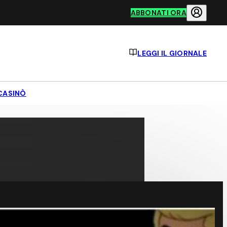
ABBONATI ORA
LEGGI IL GIORNALE
CASINÒ