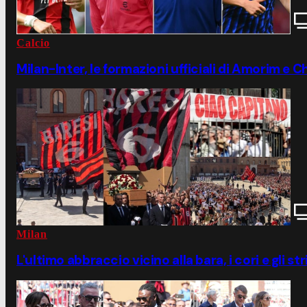
Calcio
Milan-Inter, le formazioni ufficiali di Amorim e C
Milan
L'ultimo abbraccio vicino alla bara, i cori e gli str