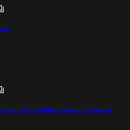
hivu
iscioni: i tifosi del Milan salutano così Baresi