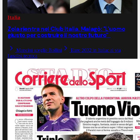
Italia
Zola rientra nel Club Italia. Malagò: "L'uomo
giusto per costruire il nostro futuro"
Mancini sceglie Bollini
Euro 2032 in Italia: al via
l'analisi tecnica