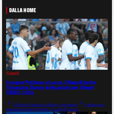
DALLA HOME
Napoli
A segno Politano e Lucca, il Napoli batte
l'Osasuna. Buone indicazioni per Allegri
VIDEO: I GOL
Ufficiale Gutierrez al Bayer Leverkusen
Lukaku non
raggiungerà oggi il Napoli a Castel di Sangro