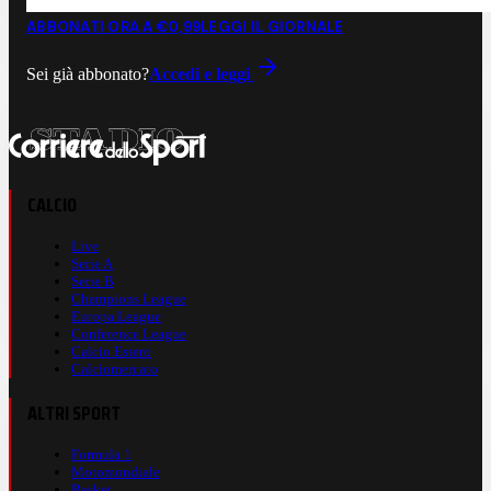
ABBONATI ORA A €0,99
LEGGI IL GIORNALE
Sei già abbonato?
Accedi e leggi
CALCIO
Live
Serie A
Serie B
Champions League
Europa League
Conference League
Calcio Estero
Calciomercato
ALTRI SPORT
Formula 1
Motomondiale
Basket