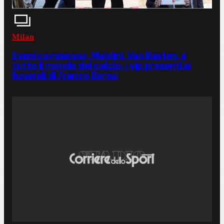
Milan
Evani commosso, Maldini, Van Basten, e
tutto il mondo del calcio: i vip presenti ai
funerali di Franco Baresi