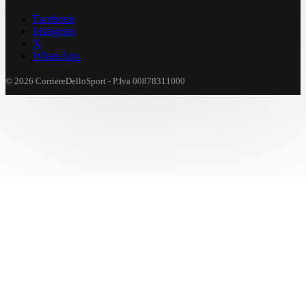
Facebook
Instagram
X
WhatsApp
© 2026 CorriereDelloSport - P.Iva 00878311000