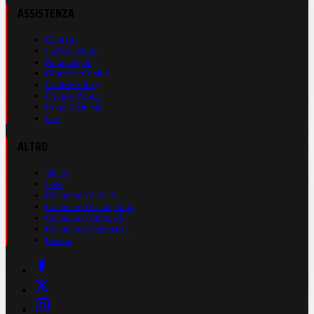
ASSISTENZA
Contatti
La Redazione
Nota Legale
Gestione Cookie
Cookie Policy
Privacy Policy
Cond. Generali
Faq
ALTRO
Video
Foto
Calendario Serie A
Calendario Champions
Calendario Europa L.
Calendario Premier L.
Casinò