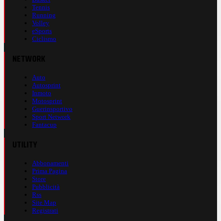
Tennis
Running
Volley
eSports
Ciclismo
NETWORK
Auto
Autosprint
Inmoto
Motosprint
Guerinsportivo
Sport Network
Fantacup
UTILITY
Abbonamenti
Prima Pagina
Store
Pubblicità
Rss
Site Map
Registrati