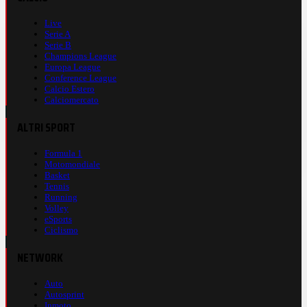
Live
Serie A
Serie B
Champions League
Europa League
Conference League
Calcio Estero
Calciomercato
ALTRI SPORT
Formula 1
Motomondiale
Basket
Tennis
Running
Volley
eSports
Ciclismo
NETWORK
Auto
Autosprint
Inmoto