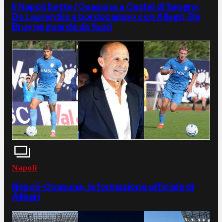
Il Napoli batte l'Osasuna a Castel di Sangro:
De Laurentiis a bordocampo con Allegri, De
Bruyne guarda da fuori
Napoli
Napoli-Osasuna, la formazione ufficiale di
Allegri