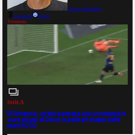
Valerio Minutiello
Juventus
1
Inter
2
Terminata
Serie A
Di Gregorio, un'altra papera che condanna la
Juve sul gol di Diouf: la palla gli sfugge dalle
mani FOTO