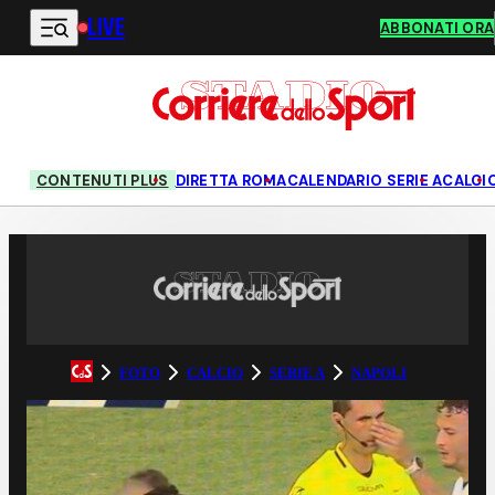
LIVE
Vai al contenuto principale
ABBONATI ORA
CONTENUTI PLUS
DIRETTA ROMA
CALENDARIO SERIE A
CALCI
FOTO
CALCIO
SERIE A
NAPOLI