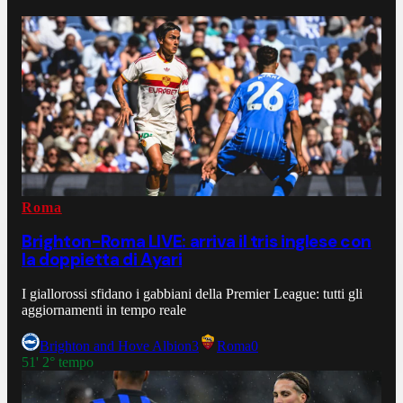
Roma
Brighton-Roma LIVE: arriva il tris inglese con
la doppietta di Ayari
I giallorossi sfidano i gabbiani della Premier League: tutti gli
aggiornamenti in tempo reale
Brighton and Hove Albion
3
Roma
0
51' 2° tempo