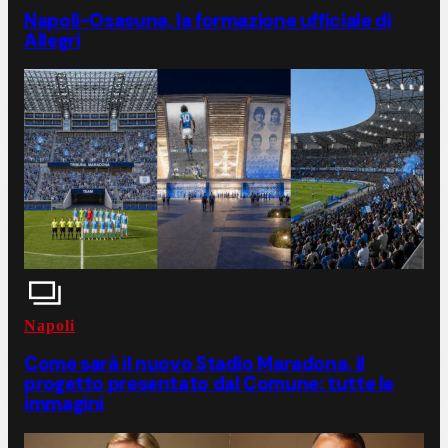
Napoli-Osasuna, la formazione ufficiale di
Allegri
Napoli
Come sarà il nuovo Stadio Maradona, il
progetto presentato dal Comune: tutte le
immagini