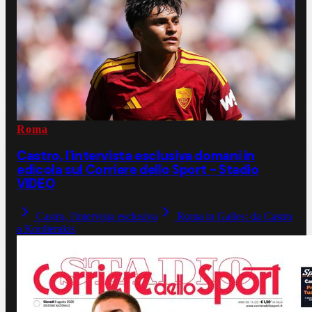
Roma
Castro, l'intervista esclusiva domani in
edicola sul Corriere dello Sport - Stadio
VIDEO
Castro, l'intervista esclusiva
Roma in Galles: da Castro
a Koulierakis