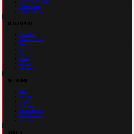
Conference League
Calcio Estero
Calciomercato
ALTRI SPORT
Formula 1
Motomondiale
Basket
Tennis
Running
Volley
eSports
Ciclismo
NETWORK
Auto
Autosprint
Inmoto
Motosprint
Guerinsportivo
Sport Network
Fantacup
UTILITY