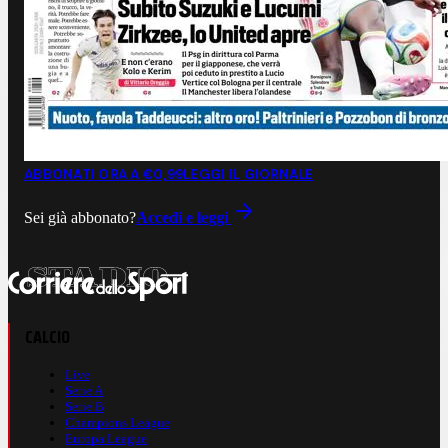
ABBONATI ORA A €0,99
LEGGI IL GIORNALE
Sei già abbonato?
Accedi e leggi
CALCIO
Live
Serie A
Serie B
Champions League
Europa League