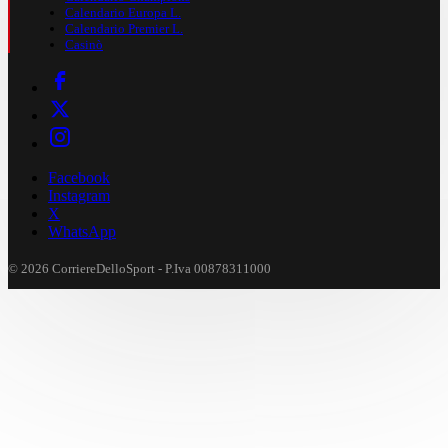
Calendario Europa L.
Calendario Premier L.
Casinò
Facebook
Instagram
X
WhatsApp
© 2026 CorriereDelloSport - P.Iva 00878311000