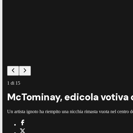
1
di
15
McTominay, edicola votiva d
Un artista ignoto ha riempito una nicchia rimasta vuota nel centro d