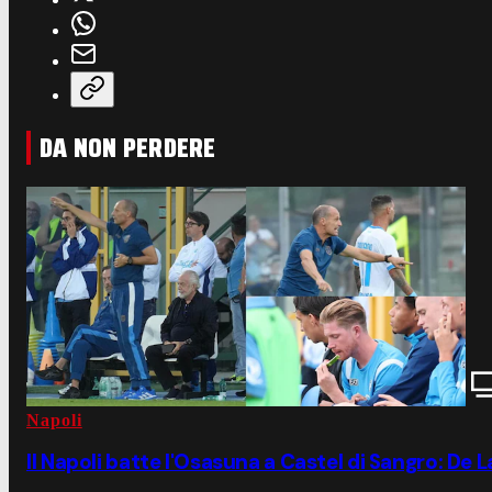
DA NON PERDERE
Napoli
Il Napoli batte l'Osasuna a Castel di Sangro: De