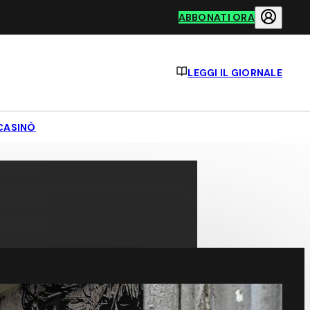
ABBONATI ORA
LEGGI IL GIORNALE
CASINÒ