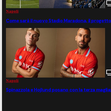
Napoli
Come sarà il nuovo Stadio Maradona, il progett
Napoli
Spinazzola e Hojlund posano con la terza maglia: 