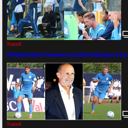
Napoli
Il Napoli batte l'Osasuna a Castel di Sangro: De
Napoli