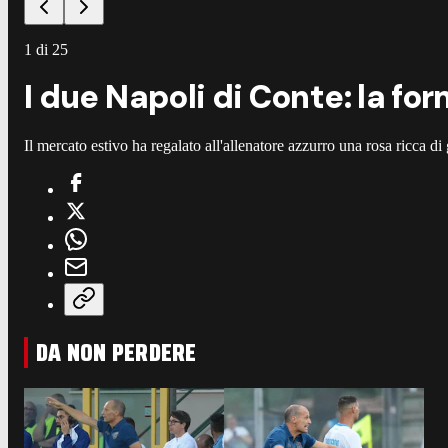
1
di
25
I due Napoli di Conte: la for
Il mercato estivo ha regalato all'allenatore azzurro una rosa ricca di 
DA NON PERDERE