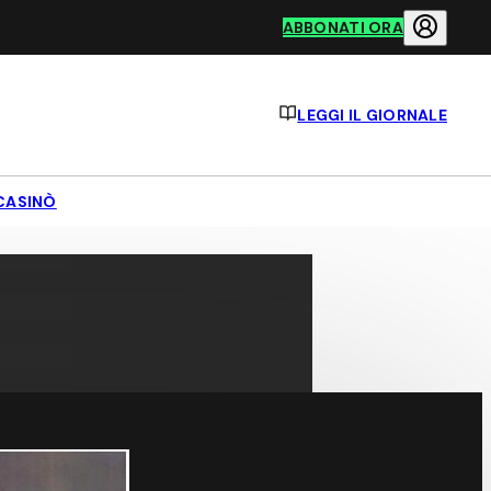
ABBONATI ORA
LEGGI IL GIORNALE
CASINÒ