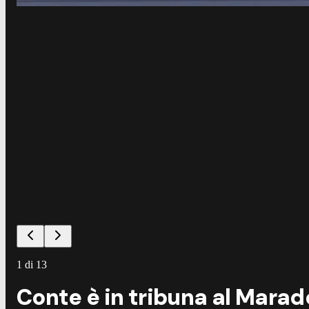
1
di
13
Conte è in tribuna al Marad