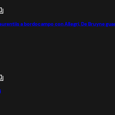
 Laurentiis a bordocampo con Allegri, De Bruyne gua
i