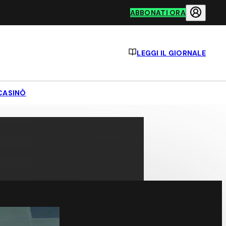
ABBONATI ORA
LEGGI IL GIORNALE
CASINÒ