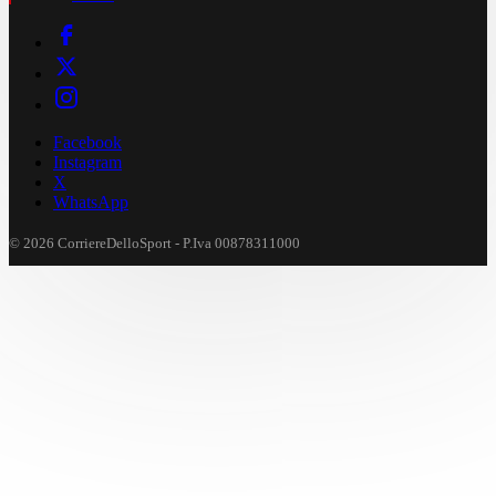
Facebook
Instagram
X
WhatsApp
© 2026 CorriereDelloSport - P.Iva 00878311000