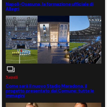
Napoli-Osasuna, la formazione ufficiale di
Allegri
Napoli
Come sarà il nuovo Stadio Maradona, il
progetto presentato dal Comune: tutte le
immagini