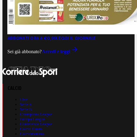
ABBONATI ORA A €0,99
LEGGI IL GIORNALE
Sei già abbonato?
Accedi e leggi
CALCIO
Live
Serie A
Serie B
Champions League
Europa League
Conference League
Calcio Estero
Calciomercato