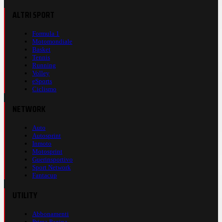
ALTRI SPORT
Formula 1
Motomondiale
Basket
Tennis
Running
Volley
eSports
Ciclismo
NETWORK
Auto
Autosprint
Inmoto
Motosprint
Guerinsportivo
Sport Network
Fantacup
UTILITY
Abbonamenti
Prima Pagina