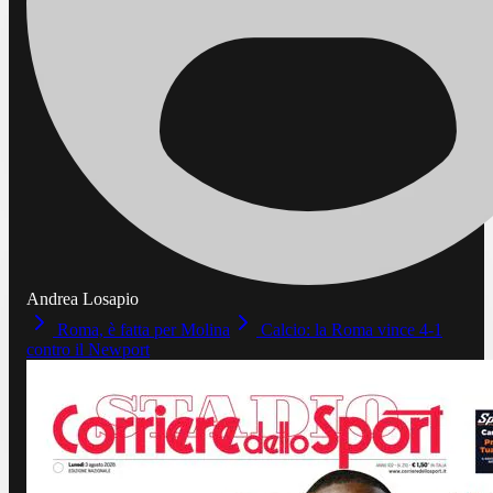
Andrea Losapio
Roma, è fatta per Molina
Calcio: la Roma vince 4-1
contro il Newport