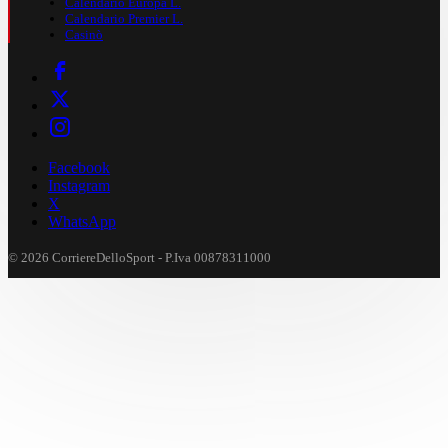
Calendario Europa L.
Calendario Premier L.
Casinò
Facebook
Instagram
X
WhatsApp
© 2026 CorriereDelloSport - P.Iva 00878311000