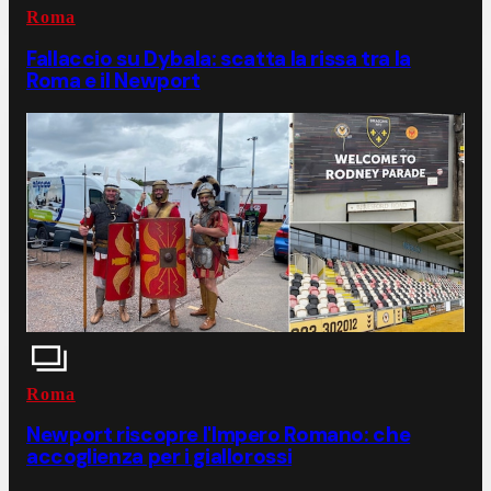
Roma
Fallaccio su Dybala: scatta la rissa tra la
Roma e il Newport
Roma
Newport riscopre l'Impero Romano: che
accoglienza per i giallorossi