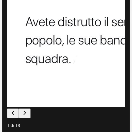
1
di
18