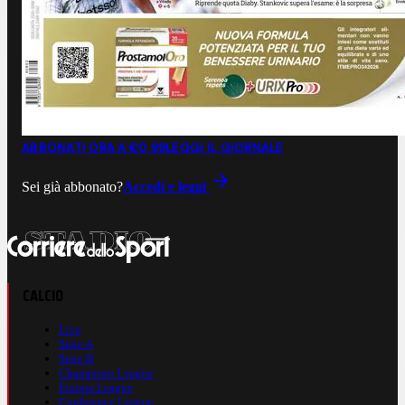
ABBONATI ORA A €0,99
LEGGI IL GIORNALE
Sei già abbonato?
Accedi e leggi
CALCIO
Live
Serie A
Serie B
Champions League
Europa League
Conference League