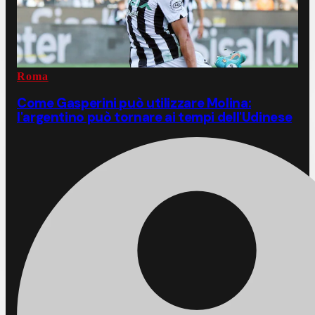
Roma
Come Gasperini può utilizzare Molina:
l'argentino può tornare ai tempi dell'Udinese