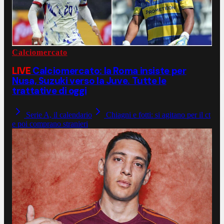
Calciomercato
LIVE
Calciomercato: la Roma insiste per
Nusa, Suzuki verso la Juve. Tutte le
trattative di oggi
Serie A, il calendario
Chiagni e fotti: si agitano per il ct
e poi comprano stranieri