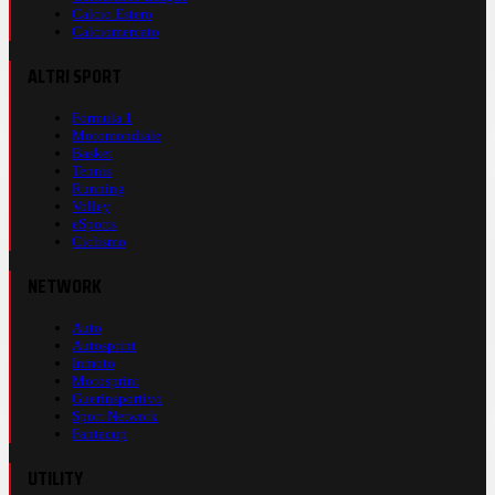
Calcio Estero
Calciomercato
ALTRI SPORT
Formula 1
Motomondiale
Basket
Tennis
Running
Volley
eSports
Ciclismo
NETWORK
Auto
Autosprint
Inmoto
Motosprint
Guerinsportivo
Sport Network
Fantacup
UTILITY