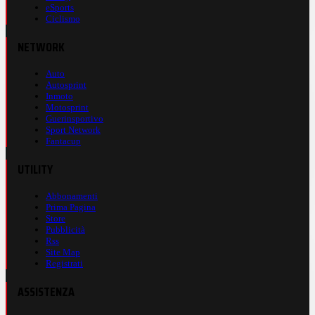
eSports
Ciclismo
NETWORK
Auto
Autosprint
Inmoto
Motosprint
Guerinsportivo
Sport Network
Fantacup
UTILITY
Abbonamenti
Prima Pagina
Store
Pubblicità
Rss
Site Map
Registrati
ASSISTENZA