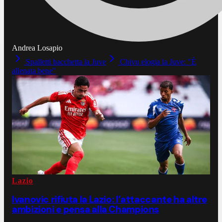
Andrea Losapio
Spalletti bacchetta la Juve
Chivu elogia la Juve: "È
allenata bene"
Lazio
Ivanovic rifiuta la Lazio: l’attaccante ha altre
ambizioni e pensa alla Champions