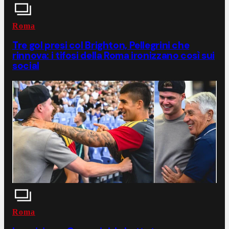
Roma
Tre gol presi col Brighton, Pellegrini che
rinnova: i tifosi della Roma ironizzano così sui
social
Roma