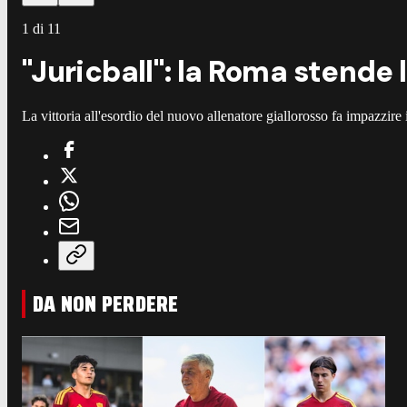
1
di
11
"Juricball": la Roma stende l
La vittoria all'esordio del nuovo allenatore giallorosso fa impazzire 
DA NON PERDERE