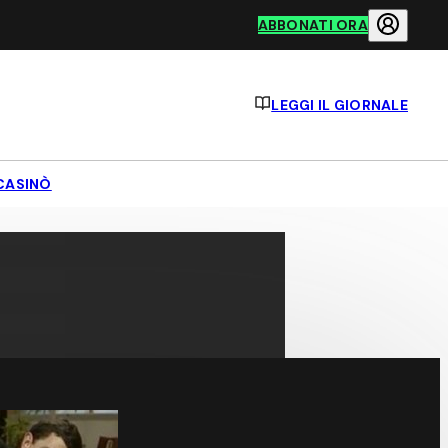
ABBONATI ORA
LEGGI IL GIORNALE
CASINÒ