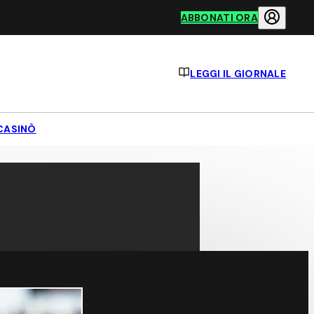
ABBONATI ORA
LEGGI IL GIORNALE
CASINÒ