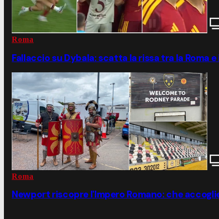
Roma
Fallaccio su Dybala: scatta la rissa tra la Roma e
Roma
Newport riscopre l'Impero Romano: che accoglien