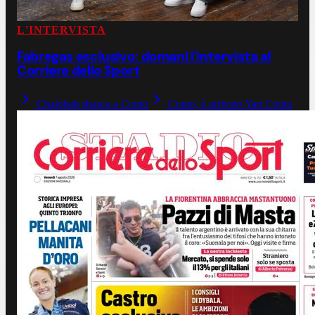
L'INTERVISTA
Fabregas esclusivo: domani l'intervista al
Corriere dello Sport
Chalobah sbarca a Como
Como, è arrivato Yan Couto