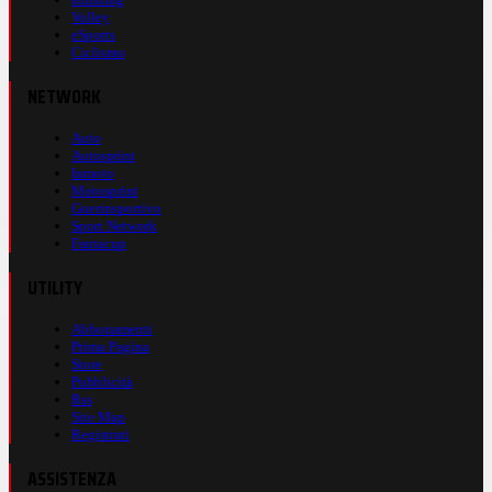
Volley
eSports
Ciclismo
NETWORK
Auto
Autosprint
Inmoto
Motosprint
Guerinsportivo
Sport Network
Fantacup
UTILITY
Abbonamenti
Prima Pagina
Store
Pubblicità
Rss
Site Map
Registrati
ASSISTENZA