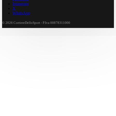
Instagram
X
WhatsApp
© 2026 CorriereDelloSport - P.Iva 00878311000