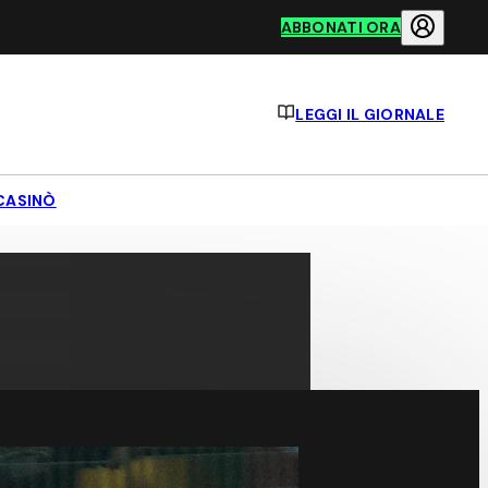
ABBONATI ORA
LEGGI IL GIORNALE
CASINÒ