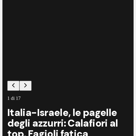
©
A
1
di
17
Italia-Israele, le pagelle
degli azzurri: Calafiori al
top, Fagioli fatica