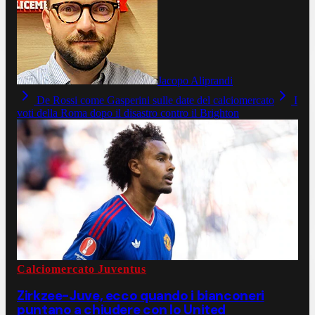
Jacopo Aliprandi
De Rossi come Gasperini sulle date del calciomercato
I
voti della Roma dopo il disastro contro il Brighton
Calciomercato Juventus
Zirkzee-Juve, ecco quando i bianconeri
puntano a chiudere con lo United