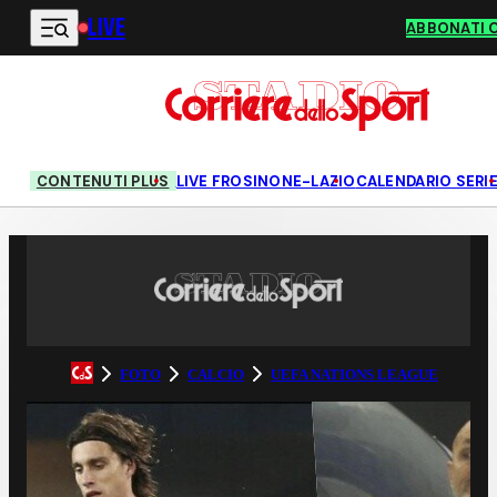
LIVE
Vai al contenuto principale
ABBONATI 
CONTENUTI PLUS
LIVE FROSINONE-LAZIO
CALENDARIO SERIE
FOTO
CALCIO
UEFA NATIONS LEAGUE