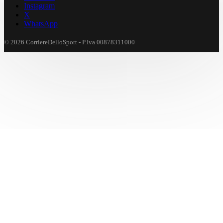
Instagram
X
WhatsApp
© 2026 CorriereDelloSport - P.Iva 00878311000