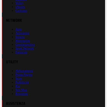
Volley
eSports
Ciclismo
NETWORK
Auto
Autosprint
Inmoto
Motosprint
Guerinsportivo
Sport Network
Fantacup
UTILITY
Abbonamenti
Prima Pagina
Store
Pubblicità
Rss
Site Map
Registrati
ASSISTENZA