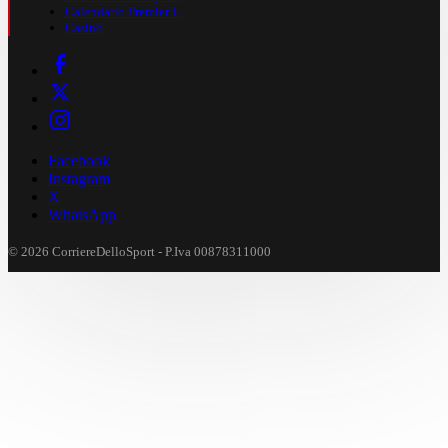
Calendario Premier L.
Casinò
Facebook
Instagram
X
WhatsApp
© 2026 CorriereDelloSport - P.Iva 00878311000