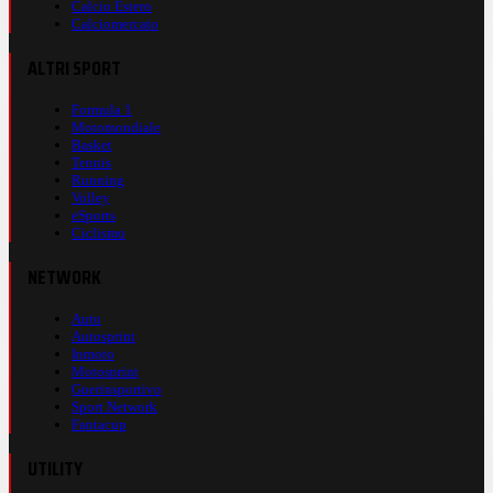
Calcio Estero
Calciomercato
ALTRI SPORT
Formula 1
Motomondiale
Basket
Tennis
Running
Volley
eSports
Ciclismo
NETWORK
Auto
Autosprint
Inmoto
Motosprint
Guerinsportivo
Sport Network
Fantacup
UTILITY