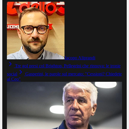
Jacopo Aliprandi
Tre gol presi col Brighton, Pellegrini che rinnova: le ironie
social
Gasperini, le parole sul mercato: "Cessioni? Chiedete
al Ceo"