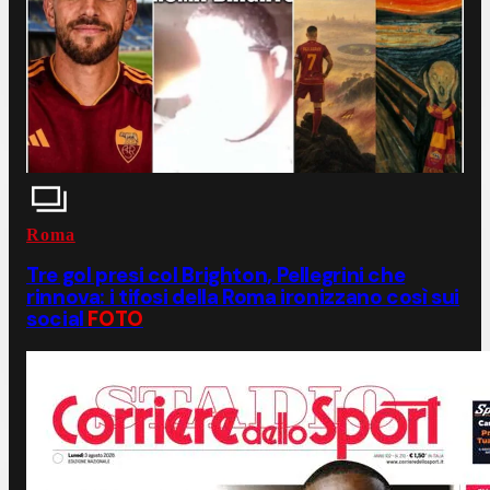
Roma
Tre gol presi col Brighton, Pellegrini che
rinnova: i tifosi della Roma ironizzano così sui
social
FOTO