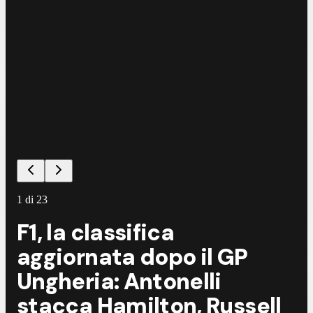
©
G
1
di
23
F1, la classifica
aggiornata dopo il GP
Ungheria: Antonelli
stacca Hamilton, Russell