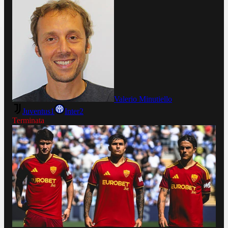
Valerio Minutiello
Juventus
1
Inter
2
Terminata