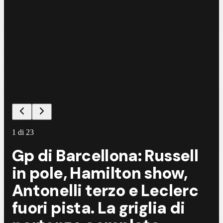
©
G
1
di
23
Gp di Barcellona: Russell
in pole, Hamilton show,
Antonelli terzo e Leclerc
fuori pista. La griglia di