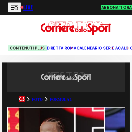
LIVE
Vai al contenuto principale
ABBONATI ORA
CONTENUTI PLUS
DIRETTA ROMA
CALENDARIO SERIE A
CALCI
FOTO
FORMULA 1