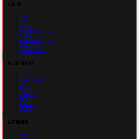
CALCIO
Live
Serie A
Serie B
Champions League
Europa League
Conference League
Calcio Estero
Calciomercato
ALTRI SPORT
Formula 1
Motomondiale
Basket
Tennis
Running
Volley
eSports
Ciclismo
NETWORK
Auto
Autosprint