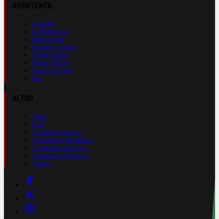
ASSISTENZA
Contatti
La Redazione
Nota Legale
Gestione Cookie
Cookie Policy
Privacy Policy
Cond. Generali
Faq
ALTRO
Video
Foto
Calendario Serie A
Calendario Champions
Calendario Europa L.
Calendario Premier L.
Casinò