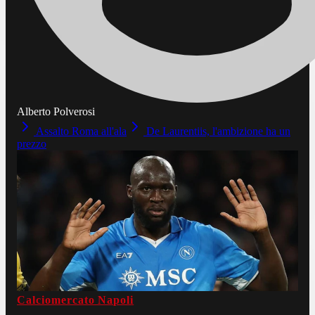
Alberto Polverosi
Assalto Roma all'ala
De Laurentiis, l'ambizione ha un
prezzo
Calciomercato Napoli