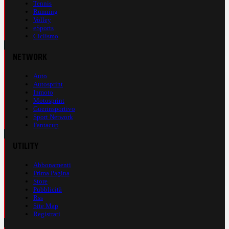
Tennis
Running
Volley
eSports
Ciclismo
NETWORK
Auto
Autosprint
Inmoto
Motosprint
Guerinsportivo
Sport Network
Fantacup
UTILITY
Abbonamenti
Prima Pagina
Store
Pubblicità
Rss
Site Map
Registrati