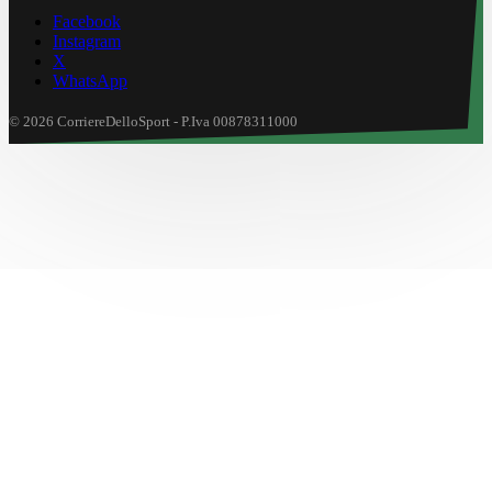
Facebook
Instagram
X
WhatsApp
© 2026 CorriereDelloSport - P.Iva 00878311000