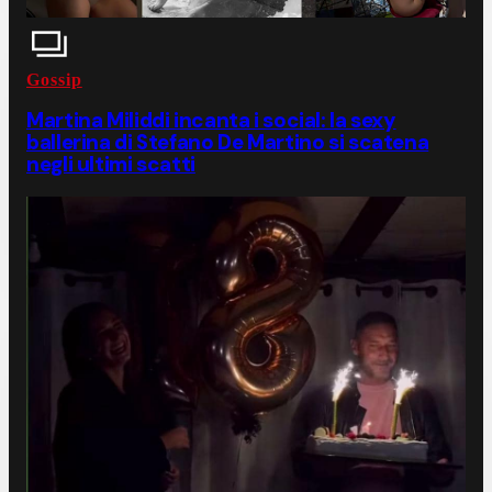
Gossip
Martina Miliddi incanta i social: la sexy
ballerina di Stefano De Martino si scatena
negli ultimi scatti