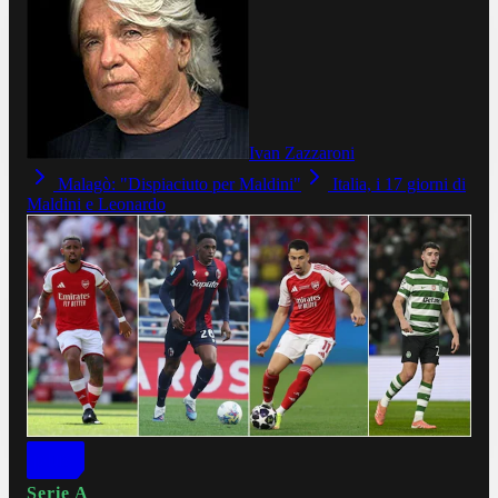
Ivan Zazzaroni
Malagò: "Dispiaciuto per Maldini"
Italia, i 17 giorni di
Maldini e Leonardo
Serie A