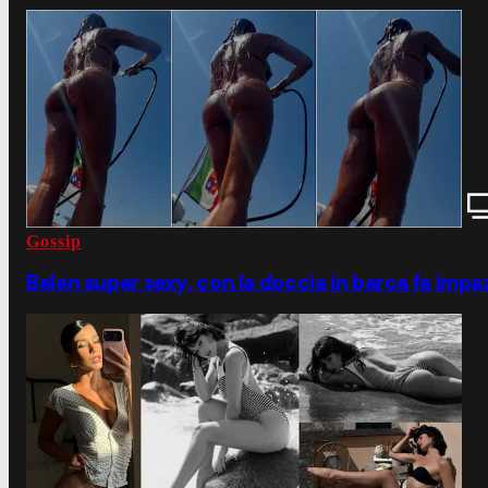
Gossip
Belen super sexy, con la doccia in barca fa impaz