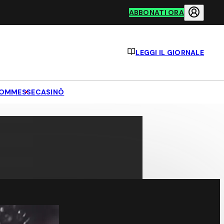
ABBONATI ORA
LEGGI IL GIORNALE
OMMESSE
CASINÒ