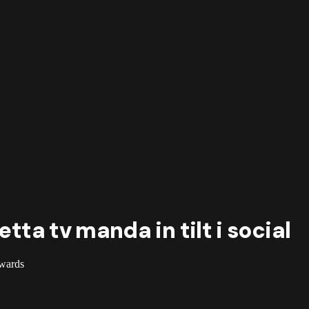
etta tv manda in tilt i social
Awards