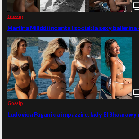
Gossip
Martina Miliddi incanta i social: la sexy ballerina
Gossip
Ludovica Pagani da impazzire: lady El Shaarawy ma